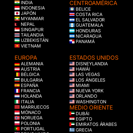
CENTROAMÉRICA
INDIA
INDONESIA
BELICE
JAPÓN
COSTA RICA
MYANMAR
EL SALVADOR
NEPAL
GUATEMALA
SINGAPUR
HONDURAS
TAILANDIA
NICARAGUA
UZBEKISTÁN
PANAMÁ
VIETNAM
EUROPA
ESTADOS UNIDOS
ALEMANIA
DISNEYLANDIA
AUSTRIA
HAWÁI
BÉLGICA
LAS VEGAS
BULGARIA
LOS ÁNGELES
ESPAÑA
MIAMI
FRANCIA
NUEVA YORK
HOLANDA
ORLANDO
ITALIA
WASHINGTON
MEDIO ORIENTE
MARRUECOS
MÓNACO
DUBÁI
NORUEGA
EGIPTO
POLONIA
EMIRATOS ÁRABES
PORTUGAL
GRECIA