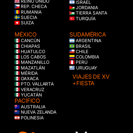
REINO UNIDO
ISRAEL
REP. CHECA
JORDANIA
RUMANIA
TIERRA SANTA
SUECIA
TURQUÍA
SUIZA
MÉXICO
SUDAMÉRICA
CANCÚN
ARGENTINA
CHIAPAS
BRASIL
HUATULCO
CHILE
LOS CABOS
COLOMBIA
MANZANILLO
PERÚ
MAZATLÁN
URUGUAY
MÉRIDA
VIAJES DE XV
OAXACA
+FIESTA
PTO. VALLARTA
VERACRUZ
YUCATÁN
PACÍFICO
AUSTRALIA
NUEVA ZELANDA
POLINESIA