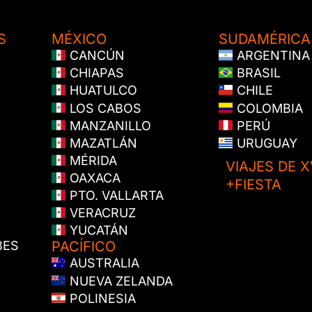
S
MÉXICO
SUDAMÉRICA
CANCÚN
ARGENTINA
CHIAPAS
BRASIL
HUATULCO
CHILE
LOS CABOS
COLOMBIA
MANZANILLO
PERÚ
MAZATLÁN
URUGUAY
MÉRIDA
VIAJES DE X
OAXACA
+FIESTA
PTO. VALLARTA
VERACRUZ
YUCATÁN
BES
PACÍFICO
AUSTRALIA
NUEVA ZELANDA
POLINESIA