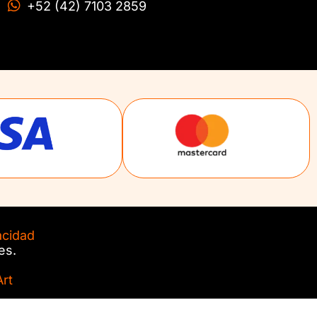
+52 (42) 7103 2859
acidad
es.
rt