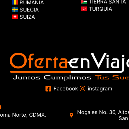
TIERRA SANTA
RUMANIA
TURQUÍA
SUECIA
SUIZA
Facebook
instagram
O
Nogales No. 36, Alto
. Roma Norte, CDMX.
San 