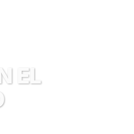
N EL
O