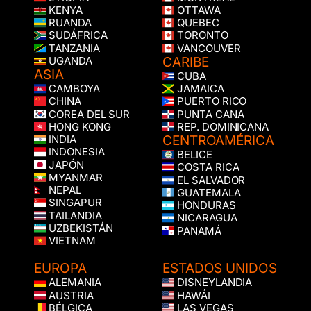
KENYA
OTTAWA
RUANDA
QUEBEC
SUDÁFRICA
TORONTO
TANZANIA
VANCOUVER
CARIBE
UGANDA
ASIA
CUBA
CAMBOYA
JAMAICA
CHINA
PUERTO RICO
COREA DEL SUR
PUNTA CANA
HONG KONG
REP. DOMINICANA
CENTROAMÉRICA
INDIA
INDONESIA
BELICE
JAPÓN
COSTA RICA
MYANMAR
EL SALVADOR
NEPAL
GUATEMALA
SINGAPUR
HONDURAS
TAILANDIA
NICARAGUA
UZBEKISTÁN
PANAMÁ
VIETNAM
EUROPA
ESTADOS UNIDOS
ALEMANIA
DISNEYLANDIA
AUSTRIA
HAWÁI
BÉLGICA
LAS VEGAS