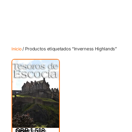
/ Productos etiquetados “Inverness Highlands”
Inicio
GBP 1,518
Por persona en
DESDE