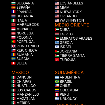
BULGARIA
LOS ÁNGELES
ESPAÑA
MIAMI
FRANCIA
NUEVA YORK
HOLANDA
ORLANDO
ITALIA
WASHINGTON
MEDIO ORIENTE
MARRUECOS
MÓNACO
DUBÁI
NORUEGA
EGIPTO
POLONIA
EMIRATOS ÁRABES
PORTUGAL
GRECIA
REINO UNIDO
ISRAEL
REP. CHECA
JORDANIA
RUMANIA
TIERRA SANTA
SUECIA
TURQUÍA
SUIZA
MÉXICO
SUDAMÉRICA
CANCÚN
ARGENTINA
CHIAPAS
BRASIL
HUATULCO
CHILE
LOS CABOS
COLOMBIA
MANZANILLO
PERÚ
MAZATLÁN
URUGUAY
MÉRIDA