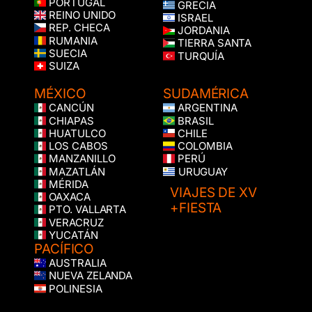
PORTUGAL
GRECIA
REINO UNIDO
ISRAEL
REP. CHECA
JORDANIA
RUMANIA
TIERRA SANTA
SUECIA
TURQUÍA
SUIZA
MÉXICO
SUDAMÉRICA
CANCÚN
ARGENTINA
CHIAPAS
BRASIL
HUATULCO
CHILE
LOS CABOS
COLOMBIA
MANZANILLO
PERÚ
MAZATLÁN
URUGUAY
MÉRIDA
VIAJES DE XV
OAXACA
+FIESTA
PTO. VALLARTA
VERACRUZ
YUCATÁN
PACÍFICO
AUSTRALIA
NUEVA ZELANDA
POLINESIA