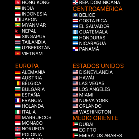
HONG KONG
REP. DOMINICANA
CENTROAMÉRICA
INDIA
INDONESIA
BELICE
JAPÓN
COSTA RICA
MYANMAR
EL SALVADOR
NEPAL
GUATEMALA
SINGAPUR
HONDURAS
TAILANDIA
NICARAGUA
UZBEKISTÁN
PANAMÁ
VIETNAM
EUROPA
ESTADOS UNIDOS
ALEMANIA
DISNEYLANDIA
AUSTRIA
HAWÁI
BÉLGICA
LAS VEGAS
BULGARIA
LOS ÁNGELES
ESPAÑA
MIAMI
FRANCIA
NUEVA YORK
HOLANDA
ORLANDO
ITALIA
WASHINGTON
MEDIO ORIENTE
MARRUECOS
MÓNACO
DUBÁI
NORUEGA
EGIPTO
POLONIA
EMIRATOS ÁRABES