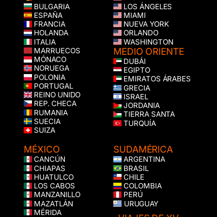
BULGARIA
LOS ÁNGELES
ESPAÑA
MIAMI
FRANCIA
NUEVA YORK
HOLANDA
ORLANDO
ITALIA
WASHINGTON
MEDIO ORIENTE
MARRUECOS
MÓNACO
DUBÁI
NORUEGA
EGIPTO
POLONIA
EMIRATOS ÁRABES
PORTUGAL
GRECIA
REINO UNIDO
ISRAEL
REP. CHECA
JORDANIA
RUMANIA
TIERRA SANTA
SUECIA
TURQUÍA
SUIZA
MÉXICO
SUDAMÉRICA
CANCÚN
ARGENTINA
CHIAPAS
BRASIL
HUATULCO
CHILE
LOS CABOS
COLOMBIA
MANZANILLO
PERÚ
MAZATLÁN
URUGUAY
MÉRIDA