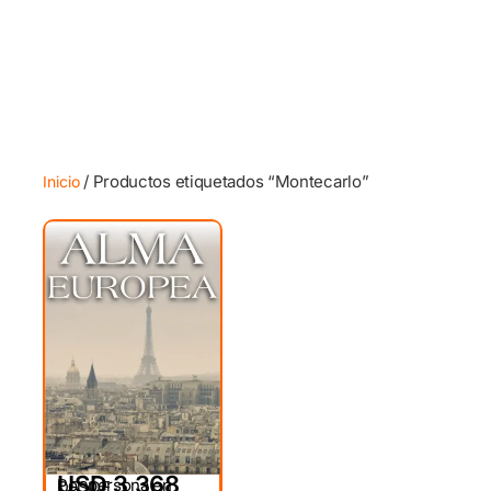
/ Productos etiquetados “Montecarlo”
Inicio
USD 3,368
Por persona en
DESDE