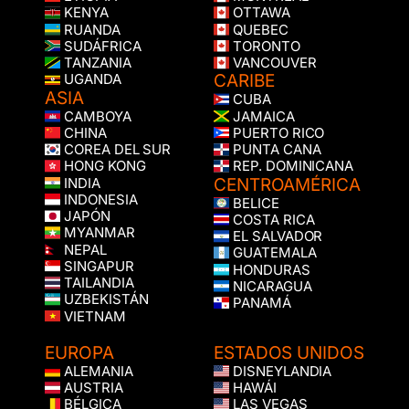
KENYA
OTTAWA
RUANDA
QUEBEC
SUDÁFRICA
TORONTO
TANZANIA
VANCOUVER
CARIBE
UGANDA
ASIA
CUBA
CAMBOYA
JAMAICA
CHINA
PUERTO RICO
COREA DEL SUR
PUNTA CANA
HONG KONG
REP. DOMINICANA
CENTROAMÉRICA
INDIA
INDONESIA
BELICE
JAPÓN
COSTA RICA
MYANMAR
EL SALVADOR
NEPAL
GUATEMALA
SINGAPUR
HONDURAS
TAILANDIA
NICARAGUA
UZBEKISTÁN
PANAMÁ
VIETNAM
EUROPA
ESTADOS UNIDOS
ALEMANIA
DISNEYLANDIA
AUSTRIA
HAWÁI
BÉLGICA
LAS VEGAS