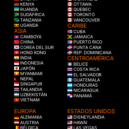
KENYA
OTTAWA
RUANDA
QUEBEC
SUDÁFRICA
TORONTO
TANZANIA
VANCOUVER
CARIBE
UGANDA
ASIA
CUBA
CAMBOYA
JAMAICA
CHINA
PUERTO RICO
COREA DEL SUR
PUNTA CANA
HONG KONG
REP. DOMINICANA
CENTROAMÉRICA
INDIA
INDONESIA
BELICE
JAPÓN
COSTA RICA
MYANMAR
EL SALVADOR
NEPAL
GUATEMALA
SINGAPUR
HONDURAS
TAILANDIA
NICARAGUA
UZBEKISTÁN
PANAMÁ
VIETNAM
EUROPA
ESTADOS UNIDOS
ALEMANIA
DISNEYLANDIA
AUSTRIA
HAWÁI
BÉLGICA
LAS VEGAS