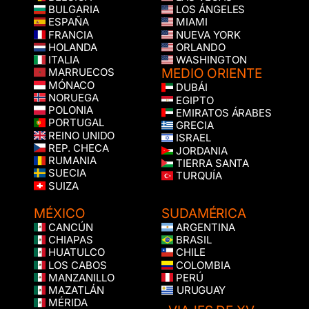
BULGARIA
LOS ÁNGELES
ESPAÑA
MIAMI
FRANCIA
NUEVA YORK
HOLANDA
ORLANDO
ITALIA
WASHINGTON
MEDIO ORIENTE
MARRUECOS
MÓNACO
DUBÁI
NORUEGA
EGIPTO
POLONIA
EMIRATOS ÁRABES
PORTUGAL
GRECIA
REINO UNIDO
ISRAEL
REP. CHECA
JORDANIA
RUMANIA
TIERRA SANTA
SUECIA
TURQUÍA
SUIZA
MÉXICO
SUDAMÉRICA
CANCÚN
ARGENTINA
CHIAPAS
BRASIL
HUATULCO
CHILE
LOS CABOS
COLOMBIA
MANZANILLO
PERÚ
MAZATLÁN
URUGUAY
MÉRIDA