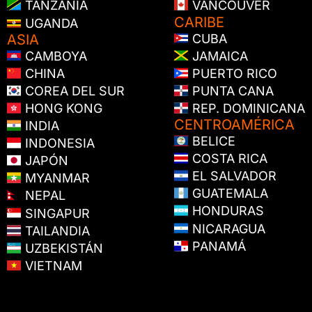
TANZANIA
VANCOUVER
CARIBE
UGANDA
ASIA
CUBA
CAMBOYA
JAMAICA
CHINA
PUERTO RICO
COREA DEL SUR
PUNTA CANA
HONG KONG
REP. DOMINICANA
CENTROAMÉRICA
INDIA
BELICE
INDONESIA
COSTA RICA
JAPÓN
EL SALVADOR
MYANMAR
GUATEMALA
NEPAL
HONDURAS
SINGAPUR
NICARAGUA
TAILANDIA
PANAMÁ
UZBEKISTÁN
VIETNAM