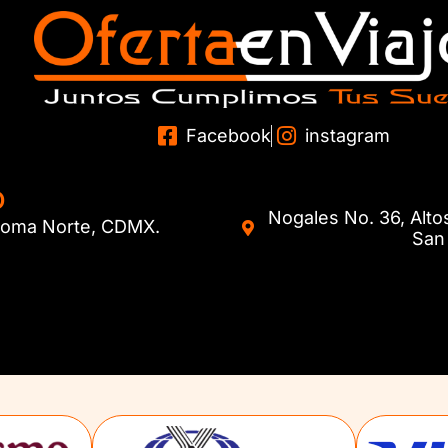
Facebook
instagram
O
Nogales No. 36, Alto
. Roma Norte, CDMX.
San 