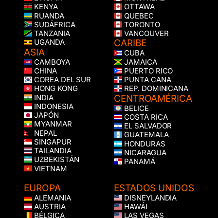
KENYA
OTTAWA
RUANDA
QUEBEC
SUDÁFRICA
TORONTO
TANZANIA
VANCOUVER
CARIBE
UGANDA
ASIA
CUBA
CAMBOYA
JAMAICA
CHINA
PUERTO RICO
COREA DEL SUR
PUNTA CANA
HONG KONG
REP. DOMINICANA
CENTROAMÉRICA
INDIA
INDONESIA
BELICE
JAPÓN
COSTA RICA
MYANMAR
EL SALVADOR
NEPAL
GUATEMALA
SINGAPUR
HONDURAS
TAILANDIA
NICARAGUA
UZBEKISTÁN
PANAMÁ
VIETNAM
EUROPA
ESTADOS UNIDOS
ALEMANIA
DISNEYLANDIA
AUSTRIA
HAWÁI
BÉLGICA
LAS VEGAS