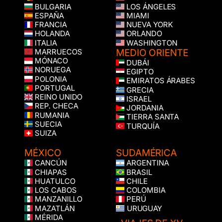
BULGARIA
LOS ÁNGELES
ESPAÑA
MIAMI
FRANCIA
NUEVA YORK
HOLANDA
ORLANDO
ITALIA
WASHINGTON
MEDIO ORIENTE
MARRUECOS
MÓNACO
DUBÁI
NORUEGA
EGIPTO
POLONIA
EMIRATOS ÁRABES
PORTUGAL
GRECIA
REINO UNIDO
ISRAEL
REP. CHECA
JORDANIA
RUMANIA
TIERRA SANTA
SUECIA
TURQUÍA
SUIZA
MÉXICO
SUDAMÉRICA
CANCÚN
ARGENTINA
CHIAPAS
BRASIL
HUATULCO
CHILE
LOS CABOS
COLOMBIA
MANZANILLO
PERÚ
MAZATLÁN
URUGUAY
MÉRIDA