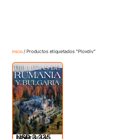
/ Productos etiquetados “Plovdiv”
Inicio
USD 3,335
Por persona en
DESDE