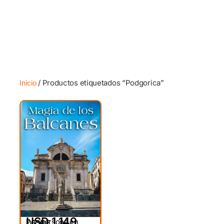
/ Productos etiquetados “Podgorica”
Inicio
USD 1,149
Por persona en
DESDE