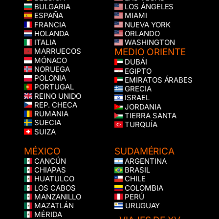
BULGARIA
LOS ÁNGELES
ESPAÑA
MIAMI
FRANCIA
NUEVA YORK
HOLANDA
ORLANDO
ITALIA
WASHINGTON
MEDIO ORIENTE
MARRUECOS
MÓNACO
DUBÁI
NORUEGA
EGIPTO
POLONIA
EMIRATOS ÁRABES
PORTUGAL
GRECIA
REINO UNIDO
ISRAEL
REP. CHECA
JORDANIA
RUMANIA
TIERRA SANTA
SUECIA
TURQUÍA
SUIZA
MÉXICO
SUDAMÉRICA
CANCÚN
ARGENTINA
CHIAPAS
BRASIL
HUATULCO
CHILE
LOS CABOS
COLOMBIA
MANZANILLO
PERÚ
MAZATLÁN
URUGUAY
MÉRIDA