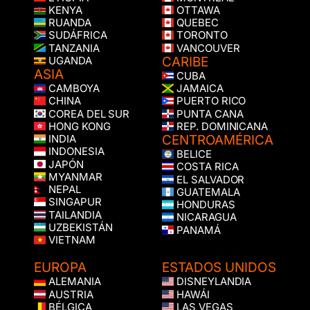
KENYA
OTTAWA
RUANDA
QUEBEC
SUDÁFRICA
TORONTO
TANZANIA
VANCOUVER
CARIBE
UGANDA
ASIA
CUBA
CAMBOYA
JAMAICA
CHINA
PUERTO RICO
COREA DEL SUR
PUNTA CANA
HONG KONG
REP. DOMINICANA
CENTROAMÉRICA
INDIA
INDONESIA
BELICE
JAPÓN
COSTA RICA
MYANMAR
EL SALVADOR
NEPAL
GUATEMALA
SINGAPUR
HONDURAS
TAILANDIA
NICARAGUA
UZBEKISTÁN
PANAMÁ
VIETNAM
EUROPA
ESTADOS UNIDOS
ALEMANIA
DISNEYLANDIA
AUSTRIA
HAWÁI
BÉLGICA
LAS VEGAS