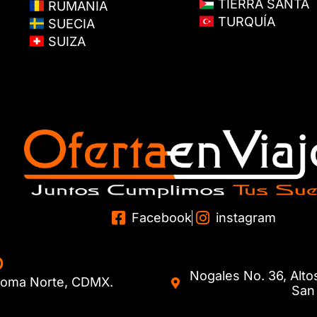
TIERRA SANTA
RUMANIA
TURQUÍA
SUECIA
SUIZA
Facebook
instagram
O
Nogales No. 36, Alto
. Roma Norte, CDMX.
San 