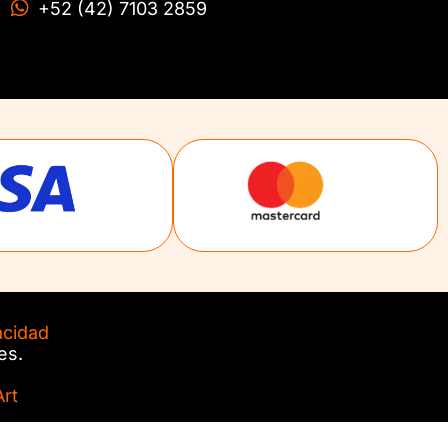
+52 (42) 7103 2859
acidad
es.
rt