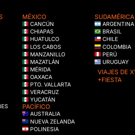
S
MÉXICO
SUDAMÉRICA
CANCÚN
ARGENTINA
CHIAPAS
BRASIL
HUATULCO
CHILE
LOS CABOS
COLOMBIA
MANZANILLO
PERÚ
MAZATLÁN
URUGUAY
MÉRIDA
VIAJES DE X
OAXACA
+FIESTA
PTO. VALLARTA
VERACRUZ
YUCATÁN
BES
PACÍFICO
AUSTRALIA
NUEVA ZELANDA
POLINESIA