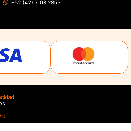
+52 (42) 7103 2859
acidad
es.
rt