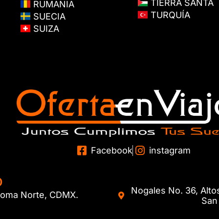
TIERRA SANTA
RUMANIA
TURQUÍA
SUECIA
SUIZA
Facebook
instagram
O
Nogales No. 36, Alto
. Roma Norte, CDMX.
San 