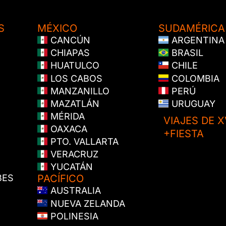
S
MÉXICO
SUDAMÉRICA
CANCÚN
ARGENTINA
CHIAPAS
BRASIL
HUATULCO
CHILE
LOS CABOS
COLOMBIA
MANZANILLO
PERÚ
MAZATLÁN
URUGUAY
MÉRIDA
VIAJES DE X
OAXACA
+FIESTA
PTO. VALLARTA
VERACRUZ
YUCATÁN
BES
PACÍFICO
AUSTRALIA
NUEVA ZELANDA
POLINESIA