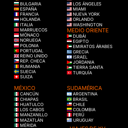
BULGARIA
LOS ÁNGELES
ESPAÑA
MIAMI
FRANCIA
NUEVA YORK
HOLANDA
ORLANDO
ITALIA
WASHINGTON
MEDIO ORIENTE
MARRUECOS
MÓNACO
DUBÁI
NORUEGA
EGIPTO
POLONIA
EMIRATOS ÁRABES
PORTUGAL
GRECIA
REINO UNIDO
ISRAEL
REP. CHECA
JORDANIA
RUMANIA
TIERRA SANTA
SUECIA
TURQUÍA
SUIZA
MÉXICO
SUDAMÉRICA
CANCÚN
ARGENTINA
CHIAPAS
BRASIL
HUATULCO
CHILE
LOS CABOS
COLOMBIA
MANZANILLO
PERÚ
MAZATLÁN
URUGUAY
MÉRIDA