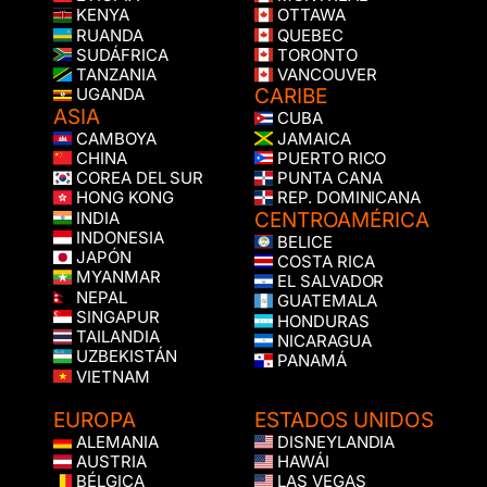
KENYA
OTTAWA
RUANDA
QUEBEC
SUDÁFRICA
TORONTO
TANZANIA
VANCOUVER
CARIBE
UGANDA
ASIA
CUBA
CAMBOYA
JAMAICA
CHINA
PUERTO RICO
COREA DEL SUR
PUNTA CANA
HONG KONG
REP. DOMINICANA
CENTROAMÉRICA
INDIA
INDONESIA
BELICE
JAPÓN
COSTA RICA
MYANMAR
EL SALVADOR
NEPAL
GUATEMALA
SINGAPUR
HONDURAS
TAILANDIA
NICARAGUA
UZBEKISTÁN
PANAMÁ
VIETNAM
EUROPA
ESTADOS UNIDOS
ALEMANIA
DISNEYLANDIA
AUSTRIA
HAWÁI
BÉLGICA
LAS VEGAS