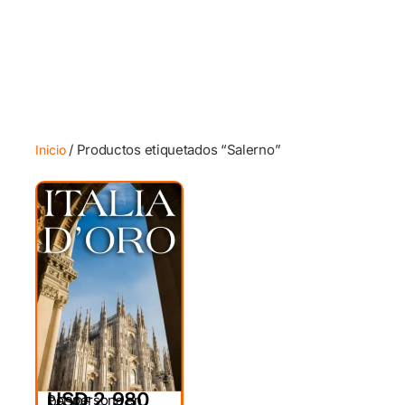
/ Productos etiquetados “Salerno”
Inicio
USD 2,980
Por persona en
DESDE