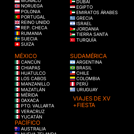
MÓNACO
DUBÁI
NORUEGA
EGIPTO
POLONIA
EMIRATOS ÁRABES
PORTUGAL
GRECIA
REINO UNIDO
ISRAEL
REP. CHECA
JORDANIA
RUMANIA
TIERRA SANTA
SUECIA
TURQUÍA
SUIZA
MÉXICO
SUDAMÉRICA
CANCÚN
ARGENTINA
CHIAPAS
BRASIL
HUATULCO
CHILE
LOS CABOS
COLOMBIA
MANZANILLO
PERÚ
MAZATLÁN
URUGUAY
MÉRIDA
VIAJES DE XV
OAXACA
+FIESTA
PTO. VALLARTA
VERACRUZ
YUCATÁN
PACÍFICO
AUSTRALIA