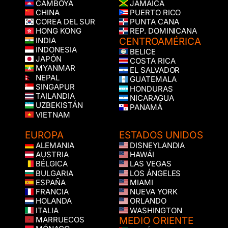
CAMBOYA
JAMAICA
CHINA
PUERTO RICO
COREA DEL SUR
PUNTA CANA
HONG KONG
REP. DOMINICANA
CENTROAMÉRICA
INDIA
INDONESIA
BELICE
JAPÓN
COSTA RICA
MYANMAR
EL SALVADOR
NEPAL
GUATEMALA
SINGAPUR
HONDURAS
TAILANDIA
NICARAGUA
UZBEKISTÁN
PANAMÁ
VIETNAM
EUROPA
ESTADOS UNIDOS
ALEMANIA
DISNEYLANDIA
AUSTRIA
HAWÁI
BÉLGICA
LAS VEGAS
BULGARIA
LOS ÁNGELES
ESPAÑA
MIAMI
FRANCIA
NUEVA YORK
HOLANDA
ORLANDO
ITALIA
WASHINGTON
MEDIO ORIENTE
MARRUECOS