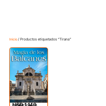
/ Productos etiquetados “Tirana”
Inicio
USD 1,149
Por persona en
DESDE