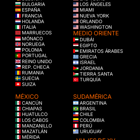
BULGARIA
LOS ÁNGELES
ESPAÑA
MIAMI
FRANCIA
NUEVA YORK
HOLANDA
ORLANDO
ITALIA
WASHINGTON
MEDIO ORIENTE
MARRUECOS
MÓNACO
DUBÁI
NORUEGA
EGIPTO
POLONIA
EMIRATOS ÁRABES
PORTUGAL
GRECIA
REINO UNIDO
ISRAEL
REP. CHECA
JORDANIA
RUMANIA
TIERRA SANTA
SUECIA
TURQUÍA
SUIZA
MÉXICO
SUDAMÉRICA
CANCÚN
ARGENTINA
CHIAPAS
BRASIL
HUATULCO
CHILE
LOS CABOS
COLOMBIA
MANZANILLO
PERÚ
MAZATLÁN
URUGUAY
MÉRIDA