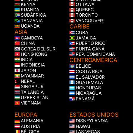
KENYA
OTTAWA
RUANDA
QUEBEC
SUDÁFRICA
TORONTO
TANZANIA
VANCOUVER
CARIBE
UGANDA
ASIA
CUBA
CAMBOYA
JAMAICA
CHINA
PUERTO RICO
COREA DEL SUR
PUNTA CANA
HONG KONG
REP. DOMINICANA
CENTROAMÉRICA
INDIA
INDONESIA
BELICE
JAPÓN
COSTA RICA
MYANMAR
EL SALVADOR
NEPAL
GUATEMALA
SINGAPUR
HONDURAS
TAILANDIA
NICARAGUA
UZBEKISTÁN
PANAMÁ
VIETNAM
EUROPA
ESTADOS UNIDOS
ALEMANIA
DISNEYLANDIA
AUSTRIA
HAWÁI
BÉLGICA
LAS VEGAS