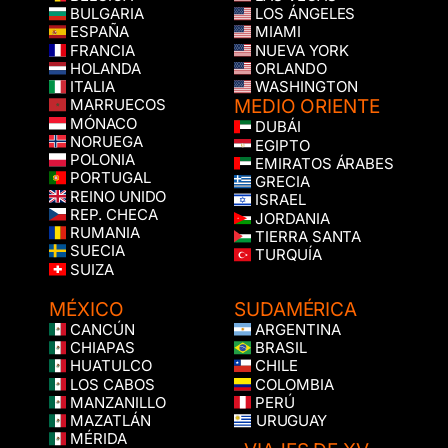
BULGARIA
LOS ÁNGELES
ESPAÑA
MIAMI
FRANCIA
NUEVA YORK
HOLANDA
ORLANDO
ITALIA
WASHINGTON
MEDIO ORIENTE
MARRUECOS
MÓNACO
DUBÁI
NORUEGA
EGIPTO
POLONIA
EMIRATOS ÁRABES
PORTUGAL
GRECIA
REINO UNIDO
ISRAEL
REP. CHECA
JORDANIA
RUMANIA
TIERRA SANTA
SUECIA
TURQUÍA
SUIZA
MÉXICO
SUDAMÉRICA
CANCÚN
ARGENTINA
CHIAPAS
BRASIL
HUATULCO
CHILE
LOS CABOS
COLOMBIA
MANZANILLO
PERÚ
MAZATLÁN
URUGUAY
MÉRIDA