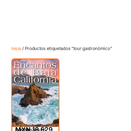
/ Productos etiquetados “tour gastronómico”
Inicio
MXN 18,629
Por persona en
DESDE