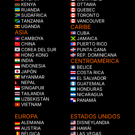
KENYA
OTTAWA
RUANDA
QUEBEC
SUDÁFRICA
TORONTO
TANZANIA
VANCOUVER
CARIBE
UGANDA
ASIA
CUBA
CAMBOYA
JAMAICA
CHINA
PUERTO RICO
COREA DEL SUR
PUNTA CANA
HONG KONG
REP. DOMINICANA
CENTROAMÉRICA
INDIA
INDONESIA
BELICE
JAPÓN
COSTA RICA
MYANMAR
EL SALVADOR
NEPAL
GUATEMALA
SINGAPUR
HONDURAS
TAILANDIA
NICARAGUA
UZBEKISTÁN
PANAMÁ
VIETNAM
EUROPA
ESTADOS UNIDOS
ALEMANIA
DISNEYLANDIA
AUSTRIA
HAWÁI
BÉLGICA
LAS VEGAS