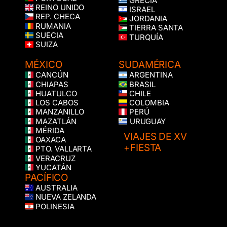
GRECIA
REINO UNIDO
ISRAEL
REP. CHECA
JORDANIA
RUMANIA
TIERRA SANTA
SUECIA
TURQUÍA
SUIZA
MÉXICO
SUDAMÉRICA
CANCÚN
ARGENTINA
CHIAPAS
BRASIL
HUATULCO
CHILE
LOS CABOS
COLOMBIA
MANZANILLO
PERÚ
MAZATLÁN
URUGUAY
MÉRIDA
VIAJES DE XV
OAXACA
+FIESTA
PTO. VALLARTA
VERACRUZ
YUCATÁN
PACÍFICO
AUSTRALIA
NUEVA ZELANDA
POLINESIA