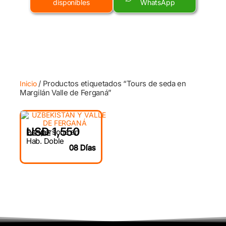
disponibles
WhatsApp
/ Productos etiquetados “Tours de seda en
Inicio
Margilán Valle de Ferganá”
USD 1,550
Por persona en
DESDE
Hab. Doble
08 Días