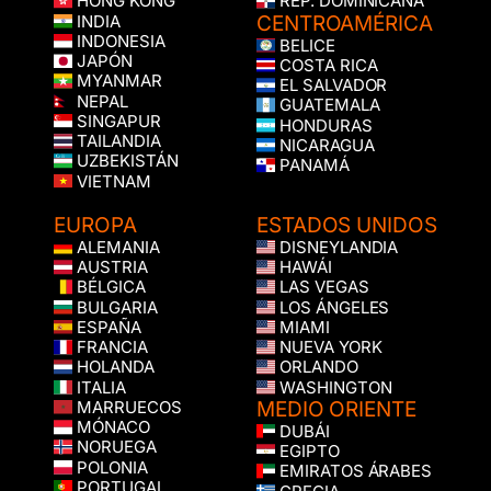
HONG KONG
REP. DOMINICANA
CENTROAMÉRICA
INDIA
INDONESIA
BELICE
JAPÓN
COSTA RICA
MYANMAR
EL SALVADOR
NEPAL
GUATEMALA
SINGAPUR
HONDURAS
TAILANDIA
NICARAGUA
UZBEKISTÁN
PANAMÁ
VIETNAM
EUROPA
ESTADOS UNIDOS
ALEMANIA
DISNEYLANDIA
AUSTRIA
HAWÁI
BÉLGICA
LAS VEGAS
BULGARIA
LOS ÁNGELES
ESPAÑA
MIAMI
FRANCIA
NUEVA YORK
HOLANDA
ORLANDO
ITALIA
WASHINGTON
MEDIO ORIENTE
MARRUECOS
MÓNACO
DUBÁI
NORUEGA
EGIPTO
POLONIA
EMIRATOS ÁRABES
PORTUGAL