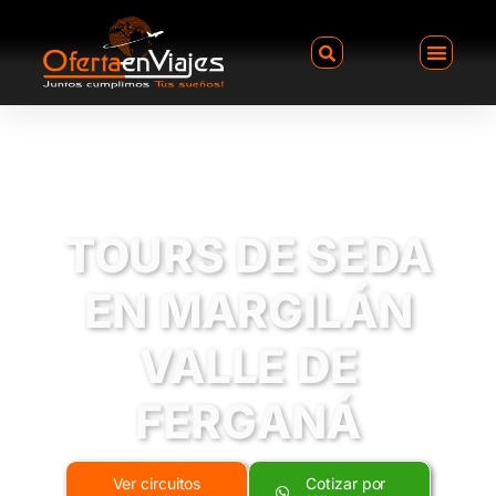
TOURS DE SEDA
EN MARGILÁN
VALLE DE
FERGANÁ
Ver circuitos
Cotizar por