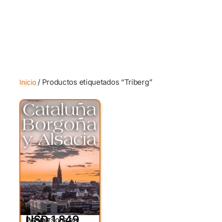
/ Productos etiquetados “Triberg”
Inicio
USD 1,849
Por persona en
DESDE