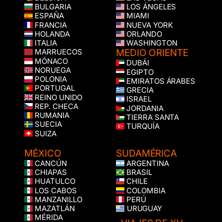
BULGARIA
LOS ÁNGELES
ESPAÑA
MIAMI
FRANCIA
NUEVA YORK
HOLANDA
ORLANDO
ITALIA
WASHINGTON
MEDIO ORIENTE
MARRUECOS
MÓNACO
DUBÁI
NORUEGA
EGIPTO
POLONIA
EMIRATOS ÁRABES
PORTUGAL
GRECIA
REINO UNIDO
ISRAEL
REP. CHECA
JORDANIA
RUMANIA
TIERRA SANTA
SUECIA
TURQUÍA
SUIZA
MÉXICO
SUDAMÉRICA
CANCÚN
ARGENTINA
CHIAPAS
BRASIL
HUATULCO
CHILE
LOS CABOS
COLOMBIA
MANZANILLO
PERÚ
MAZATLÁN
URUGUAY
MÉRIDA