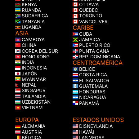
KENYA
OTTAWA
RUANDA
QUEBEC
SUDÁFRICA
TORONTO
TANZANIA
VANCOUVER
CARIBE
UGANDA
ASIA
CUBA
CAMBOYA
JAMAICA
CHINA
PUERTO RICO
COREA DEL SUR
PUNTA CANA
HONG KONG
REP. DOMINICANA
CENTROAMÉRICA
INDIA
INDONESIA
BELICE
JAPÓN
COSTA RICA
MYANMAR
EL SALVADOR
NEPAL
GUATEMALA
SINGAPUR
HONDURAS
TAILANDIA
NICARAGUA
UZBEKISTÁN
PANAMÁ
VIETNAM
EUROPA
ESTADOS UNIDOS
ALEMANIA
DISNEYLANDIA
AUSTRIA
HAWÁI
BÉLGICA
LAS VEGAS