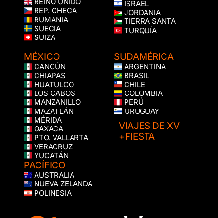
REINO UNIDO
ISRAEL
REP. CHECA
JORDANIA
RUMANIA
TIERRA SANTA
SUECIA
TURQUÍA
SUIZA
MÉXICO
SUDAMÉRICA
CANCÚN
ARGENTINA
CHIAPAS
BRASIL
HUATULCO
CHILE
LOS CABOS
COLOMBIA
MANZANILLO
PERÚ
MAZATLÁN
URUGUAY
MÉRIDA
VIAJES DE XV
OAXACA
+FIESTA
PTO. VALLARTA
VERACRUZ
YUCATÁN
PACÍFICO
AUSTRALIA
NUEVA ZELANDA
POLINESIA