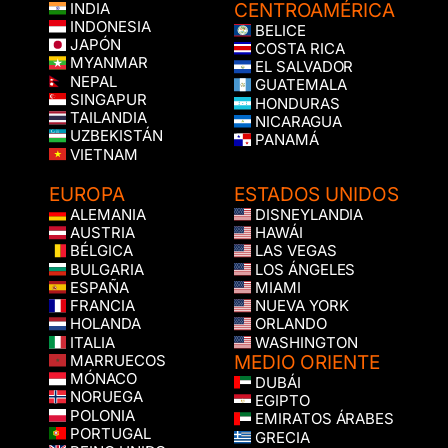
CENTROAMÉRICA
INDIA
INDONESIA
BELICE
JAPÓN
COSTA RICA
MYANMAR
EL SALVADOR
NEPAL
GUATEMALA
SINGAPUR
HONDURAS
TAILANDIA
NICARAGUA
UZBEKISTÁN
PANAMÁ
VIETNAM
EUROPA
ESTADOS UNIDOS
ALEMANIA
DISNEYLANDIA
AUSTRIA
HAWÁI
BÉLGICA
LAS VEGAS
BULGARIA
LOS ÁNGELES
ESPAÑA
MIAMI
FRANCIA
NUEVA YORK
HOLANDA
ORLANDO
ITALIA
WASHINGTON
MEDIO ORIENTE
MARRUECOS
MÓNACO
DUBÁI
NORUEGA
EGIPTO
POLONIA
EMIRATOS ÁRABES
PORTUGAL
GRECIA