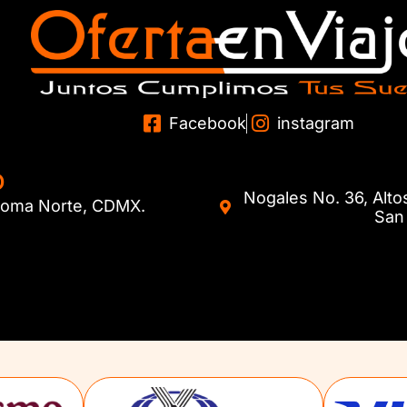
Facebook
instagram
O
Nogales No. 36, Alto
. Roma Norte, CDMX.
San 