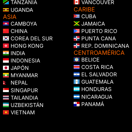
TANZANIA
VANCOUVER
CARIBE
UGANDA
ASIA
CUBA
CAMBOYA
JAMAICA
CHINA
PUERTO RICO
COREA DEL SUR
PUNTA CANA
HONG KONG
REP. DOMINICANA
CENTROAMÉRICA
INDIA
BELICE
INDONESIA
COSTA RICA
JAPÓN
EL SALVADOR
MYANMAR
GUATEMALA
NEPAL
HONDURAS
SINGAPUR
NICARAGUA
TAILANDIA
PANAMÁ
UZBEKISTÁN
VIETNAM