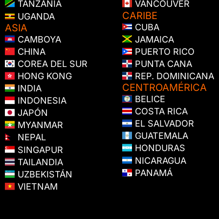
TANZANIA
VANCOUVER
CARIBE
UGANDA
ASIA
CUBA
CAMBOYA
JAMAICA
CHINA
PUERTO RICO
COREA DEL SUR
PUNTA CANA
HONG KONG
REP. DOMINICANA
CENTROAMÉRICA
INDIA
BELICE
INDONESIA
COSTA RICA
JAPÓN
EL SALVADOR
MYANMAR
GUATEMALA
NEPAL
HONDURAS
SINGAPUR
NICARAGUA
TAILANDIA
PANAMÁ
UZBEKISTÁN
VIETNAM