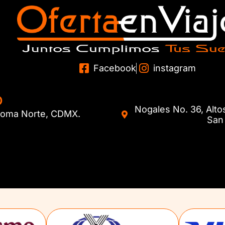
Facebook
instagram
O
Nogales No. 36, Alto
. Roma Norte, CDMX.
San 