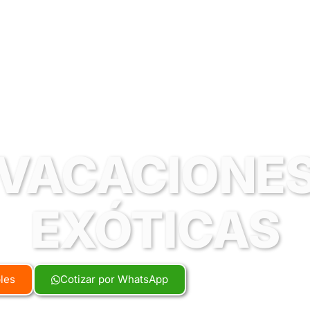
VACACIONE
EXÓTICAS
bles
Cotizar por WhatsApp