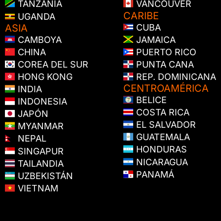
TANZANIA
VANCOUVER
CARIBE
UGANDA
ASIA
CUBA
CAMBOYA
JAMAICA
CHINA
PUERTO RICO
COREA DEL SUR
PUNTA CANA
HONG KONG
REP. DOMINICANA
CENTROAMÉRICA
INDIA
BELICE
INDONESIA
COSTA RICA
JAPÓN
EL SALVADOR
MYANMAR
GUATEMALA
NEPAL
HONDURAS
SINGAPUR
NICARAGUA
TAILANDIA
PANAMÁ
UZBEKISTÁN
VIETNAM