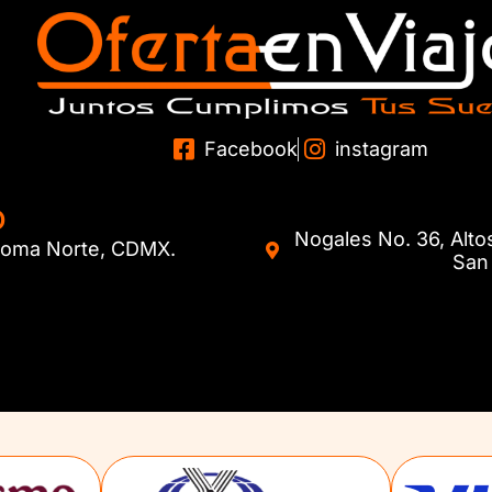
Facebook
instagram
O
Nogales No. 36, Alto
. Roma Norte, CDMX.
San 