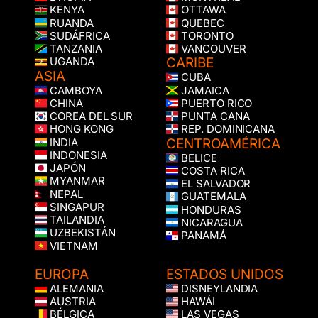
KENYA
OTTAWA
RUANDA
QUEBEC
SUDÁFRICA
TORONTO
TANZANIA
VANCOUVER
CARIBE
UGANDA
ASIA
CUBA
CAMBOYA
JAMAICA
CHINA
PUERTO RICO
COREA DEL SUR
PUNTA CANA
HONG KONG
REP. DOMINICANA
CENTROAMÉRICA
INDIA
INDONESIA
BELICE
JAPÓN
COSTA RICA
MYANMAR
EL SALVADOR
NEPAL
GUATEMALA
SINGAPUR
HONDURAS
TAILANDIA
NICARAGUA
UZBEKISTÁN
PANAMÁ
VIETNAM
EUROPA
ESTADOS UNIDOS
ALEMANIA
DISNEYLANDIA
AUSTRIA
HAWÁI
BÉLGICA
LAS VEGAS