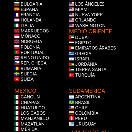
BULGARIA
LOS ÁNGELES
ESPAÑA
MIAMI
FRANCIA
NUEVA YORK
HOLANDA
ORLANDO
ITALIA
WASHINGTON
MEDIO ORIENTE
MARRUECOS
MÓNACO
DUBÁI
NORUEGA
EGIPTO
POLONIA
EMIRATOS ÁRABES
PORTUGAL
GRECIA
REINO UNIDO
ISRAEL
REP. CHECA
JORDANIA
RUMANIA
TIERRA SANTA
SUECIA
TURQUÍA
SUIZA
MÉXICO
SUDAMÉRICA
CANCÚN
ARGENTINA
CHIAPAS
BRASIL
HUATULCO
CHILE
LOS CABOS
COLOMBIA
MANZANILLO
PERÚ
MAZATLÁN
URUGUAY
MÉRIDA