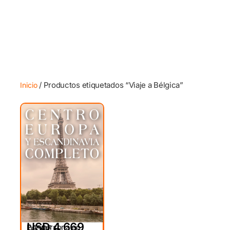
/ Productos etiquetados “Viaje a Bélgica”
Inicio
USD 4,669
Por persona en
DESDE