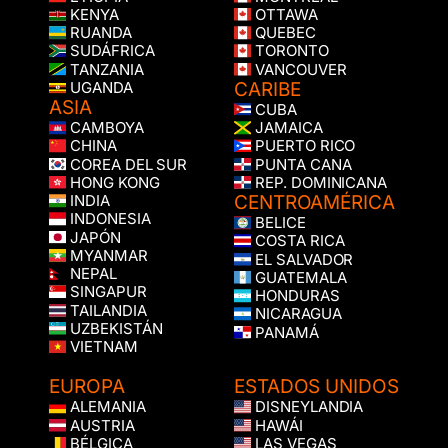
KENYA
OTTAWA
RUANDA
QUEBEC
SUDÁFRICA
TORONTO
TANZANIA
VANCOUVER
CARIBE
UGANDA
ASIA
CUBA
CAMBOYA
JAMAICA
CHINA
PUERTO RICO
COREA DEL SUR
PUNTA CANA
HONG KONG
REP. DOMINICANA
CENTROAMÉRICA
INDIA
INDONESIA
BELICE
JAPÓN
COSTA RICA
MYANMAR
EL SALVADOR
NEPAL
GUATEMALA
SINGAPUR
HONDURAS
TAILANDIA
NICARAGUA
UZBEKISTÁN
PANAMÁ
VIETNAM
EUROPA
ESTADOS UNIDOS
ALEMANIA
DISNEYLANDIA
AUSTRIA
HAWÁI
BÉLGICA
LAS VEGAS