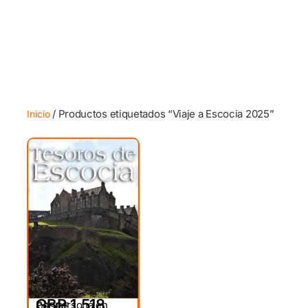
/ Productos etiquetados “Viaje a Escocia 2025”
Inicio
GBP 1,518
Por persona en
DESDE