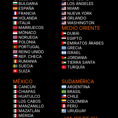
BULGARIA
LOS ÁNGELES
ESPAÑA
MIAMI
FRANCIA
NUEVA YORK
HOLANDA
ORLANDO
ITALIA
WASHINGTON
MEDIO ORIENTE
MARRUECOS
MÓNACO
DUBÁI
NORUEGA
EGIPTO
POLONIA
EMIRATOS ÁRABES
PORTUGAL
GRECIA
REINO UNIDO
ISRAEL
REP. CHECA
JORDANIA
RUMANIA
TIERRA SANTA
SUECIA
TURQUÍA
SUIZA
MÉXICO
SUDAMÉRICA
CANCÚN
ARGENTINA
CHIAPAS
BRASIL
HUATULCO
CHILE
LOS CABOS
COLOMBIA
MANZANILLO
PERÚ
MAZATLÁN
URUGUAY
MÉRIDA