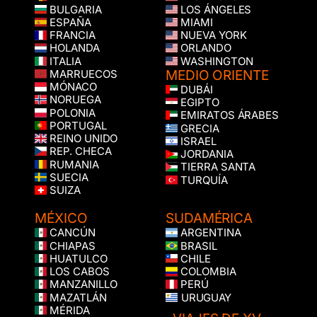
BULGARIA
LOS ÁNGELES
ESPAÑA
MIAMI
FRANCIA
NUEVA YORK
HOLANDA
ORLANDO
ITALIA
WASHINGTON
MEDIO ORIENTE
MARRUECOS
MÓNACO
DUBÁI
NORUEGA
EGIPTO
POLONIA
EMIRATOS ÁRABES
PORTUGAL
GRECIA
REINO UNIDO
ISRAEL
REP. CHECA
JORDANIA
RUMANIA
TIERRA SANTA
SUECIA
TURQUÍA
SUIZA
MÉXICO
SUDAMÉRICA
CANCÚN
ARGENTINA
CHIAPAS
BRASIL
HUATULCO
CHILE
LOS CABOS
COLOMBIA
MANZANILLO
PERÚ
MAZATLÁN
URUGUAY
MÉRIDA