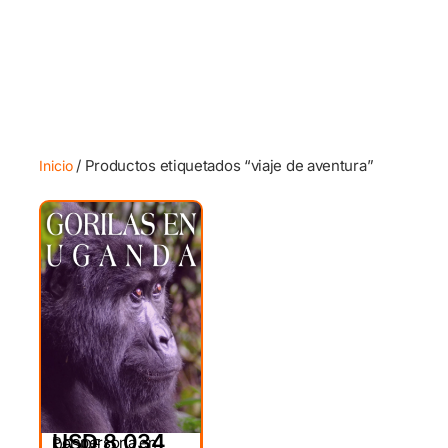
/ Productos etiquetados “viaje de aventura”
Inicio
USD 8,034
Por persona en
DESDE