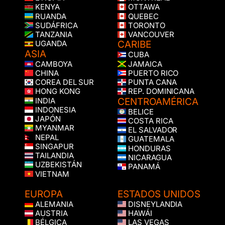
KENYA
OTTAWA
RUANDA
QUEBEC
SUDÁFRICA
TORONTO
TANZANIA
VANCOUVER
CARIBE
UGANDA
ASIA
CUBA
CAMBOYA
JAMAICA
CHINA
PUERTO RICO
COREA DEL SUR
PUNTA CANA
HONG KONG
REP. DOMINICANA
CENTROAMÉRICA
INDIA
INDONESIA
BELICE
JAPÓN
COSTA RICA
MYANMAR
EL SALVADOR
NEPAL
GUATEMALA
SINGAPUR
HONDURAS
TAILANDIA
NICARAGUA
UZBEKISTÁN
PANAMÁ
VIETNAM
EUROPA
ESTADOS UNIDOS
ALEMANIA
DISNEYLANDIA
AUSTRIA
HAWÁI
BÉLGICA
LAS VEGAS