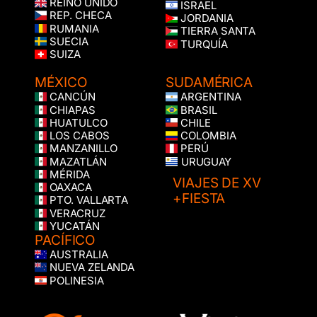
REINO UNIDO
ISRAEL
REP. CHECA
JORDANIA
RUMANIA
TIERRA SANTA
SUECIA
TURQUÍA
SUIZA
MÉXICO
SUDAMÉRICA
CANCÚN
ARGENTINA
CHIAPAS
BRASIL
HUATULCO
CHILE
LOS CABOS
COLOMBIA
MANZANILLO
PERÚ
MAZATLÁN
URUGUAY
MÉRIDA
VIAJES DE XV
OAXACA
+FIESTA
PTO. VALLARTA
VERACRUZ
YUCATÁN
PACÍFICO
AUSTRALIA
NUEVA ZELANDA
POLINESIA