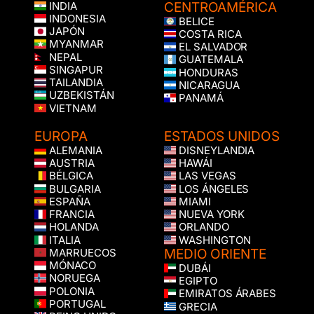
CENTROAMÉRICA
INDIA
INDONESIA
BELICE
JAPÓN
COSTA RICA
MYANMAR
EL SALVADOR
NEPAL
GUATEMALA
SINGAPUR
HONDURAS
TAILANDIA
NICARAGUA
UZBEKISTÁN
PANAMÁ
VIETNAM
EUROPA
ESTADOS UNIDOS
ALEMANIA
DISNEYLANDIA
AUSTRIA
HAWÁI
BÉLGICA
LAS VEGAS
BULGARIA
LOS ÁNGELES
ESPAÑA
MIAMI
FRANCIA
NUEVA YORK
HOLANDA
ORLANDO
ITALIA
WASHINGTON
MEDIO ORIENTE
MARRUECOS
MÓNACO
DUBÁI
NORUEGA
EGIPTO
POLONIA
EMIRATOS ÁRABES
PORTUGAL
GRECIA