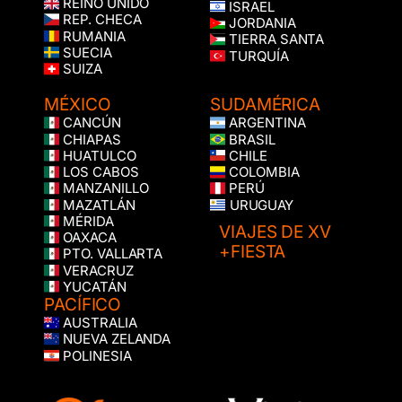
REINO UNIDO
ISRAEL
REP. CHECA
JORDANIA
RUMANIA
TIERRA SANTA
SUECIA
TURQUÍA
SUIZA
MÉXICO
SUDAMÉRICA
CANCÚN
ARGENTINA
CHIAPAS
BRASIL
HUATULCO
CHILE
LOS CABOS
COLOMBIA
MANZANILLO
PERÚ
MAZATLÁN
URUGUAY
MÉRIDA
VIAJES DE XV
OAXACA
+FIESTA
PTO. VALLARTA
VERACRUZ
YUCATÁN
PACÍFICO
AUSTRALIA
NUEVA ZELANDA
POLINESIA