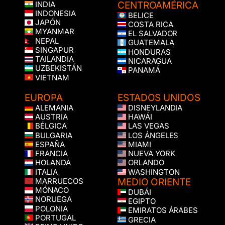
CENTROAMÉRICA
INDIA
INDONESIA
BELICE
JAPÓN
COSTA RICA
MYANMAR
EL SALVADOR
NEPAL
GUATEMALA
SINGAPUR
HONDURAS
TAILANDIA
NICARAGUA
UZBEKISTÁN
PANAMÁ
VIETNAM
EUROPA
ESTADOS UNIDOS
ALEMANIA
DISNEYLANDIA
AUSTRIA
HAWÁI
BÉLGICA
LAS VEGAS
BULGARIA
LOS ÁNGELES
ESPAÑA
MIAMI
FRANCIA
NUEVA YORK
HOLANDA
ORLANDO
ITALIA
WASHINGTON
MEDIO ORIENTE
MARRUECOS
MÓNACO
DUBÁI
NORUEGA
EGIPTO
POLONIA
EMIRATOS ÁRABES
PORTUGAL
GRECIA