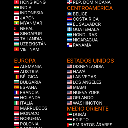
HONG KONG
REP. DOMINICANA
CENTROAMÉRICA
INDIA
INDONESIA
BELICE
JAPÓN
COSTA RICA
MYANMAR
EL SALVADOR
NEPAL
GUATEMALA
SINGAPUR
HONDURAS
TAILANDIA
NICARAGUA
UZBEKISTÁN
PANAMÁ
VIETNAM
EUROPA
ESTADOS UNIDOS
ALEMANIA
DISNEYLANDIA
AUSTRIA
HAWÁI
BÉLGICA
LAS VEGAS
BULGARIA
LOS ÁNGELES
ESPAÑA
MIAMI
FRANCIA
NUEVA YORK
HOLANDA
ORLANDO
ITALIA
WASHINGTON
MEDIO ORIENTE
MARRUECOS
MÓNACO
DUBÁI
NORUEGA
EGIPTO
POLONIA
EMIRATOS ÁRABES