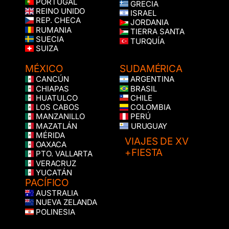
PORTUGAL
GRECIA
REINO UNIDO
ISRAEL
REP. CHECA
JORDANIA
RUMANIA
TIERRA SANTA
SUECIA
TURQUÍA
SUIZA
MÉXICO
SUDAMÉRICA
CANCÚN
ARGENTINA
CHIAPAS
BRASIL
HUATULCO
CHILE
LOS CABOS
COLOMBIA
MANZANILLO
PERÚ
MAZATLÁN
URUGUAY
MÉRIDA
VIAJES DE XV
OAXACA
+FIESTA
PTO. VALLARTA
VERACRUZ
YUCATÁN
PACÍFICO
AUSTRALIA
NUEVA ZELANDA
POLINESIA