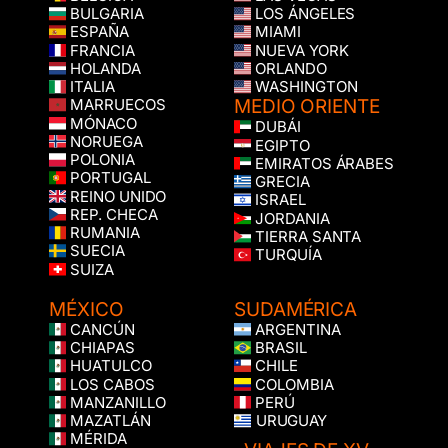
BULGARIA
LOS ÁNGELES
ESPAÑA
MIAMI
FRANCIA
NUEVA YORK
HOLANDA
ORLANDO
ITALIA
WASHINGTON
MEDIO ORIENTE
MARRUECOS
MÓNACO
DUBÁI
NORUEGA
EGIPTO
POLONIA
EMIRATOS ÁRABES
PORTUGAL
GRECIA
REINO UNIDO
ISRAEL
REP. CHECA
JORDANIA
RUMANIA
TIERRA SANTA
SUECIA
TURQUÍA
SUIZA
MÉXICO
SUDAMÉRICA
CANCÚN
ARGENTINA
CHIAPAS
BRASIL
HUATULCO
CHILE
LOS CABOS
COLOMBIA
MANZANILLO
PERÚ
MAZATLÁN
URUGUAY
MÉRIDA