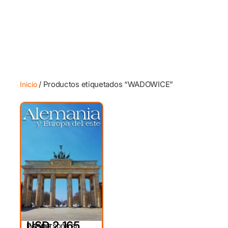
/ Productos etiquetados “WADOWICE”
Inicio
USD 2,165
Por persona en
DESDE