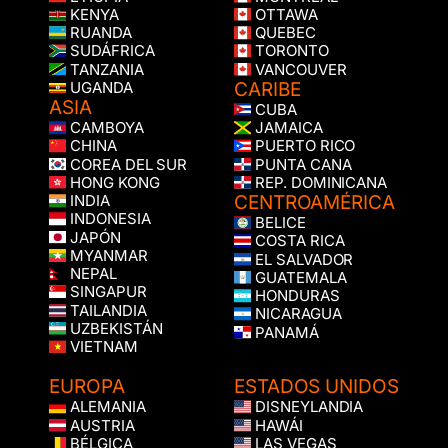
KENYA
OTTAWA
RUANDA
QUEBEC
SUDÁFRICA
TORONTO
TANZANIA
VANCOUVER
CARIBE
UGANDA
ASIA
CUBA
CAMBOYA
JAMAICA
CHINA
PUERTO RICO
COREA DEL SUR
PUNTA CANA
HONG KONG
REP. DOMINICANA
CENTROAMÉRICA
INDIA
INDONESIA
BELICE
JAPÓN
COSTA RICA
MYANMAR
EL SALVADOR
NEPAL
GUATEMALA
SINGAPUR
HONDURAS
TAILANDIA
NICARAGUA
UZBEKISTÁN
PANAMÁ
VIETNAM
EUROPA
ESTADOS UNIDOS
ALEMANIA
DISNEYLANDIA
AUSTRIA
HAWÁI
BÉLGICA
LAS VEGAS