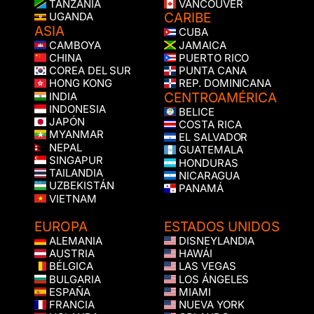
TANZANIA
VANCOUVER
CARIBE
UGANDA
ASIA
CUBA
CAMBOYA
JAMAICA
CHINA
PUERTO RICO
COREA DEL SUR
PUNTA CANA
HONG KONG
REP. DOMINICANA
CENTROAMÉRICA
INDIA
INDONESIA
BELICE
JAPÓN
COSTA RICA
MYANMAR
EL SALVADOR
NEPAL
GUATEMALA
SINGAPUR
HONDURAS
TAILANDIA
NICARAGUA
UZBEKISTÁN
PANAMÁ
VIETNAM
EUROPA
ESTADOS UNIDOS
ALEMANIA
DISNEYLANDIA
AUSTRIA
HAWÁI
BÉLGICA
LAS VEGAS
BULGARIA
LOS ÁNGELES
ESPAÑA
MIAMI
FRANCIA
NUEVA YORK