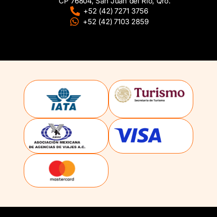
CP 76804, San Juan del Rio, Qro.
+52 (42) 7271 3756
+52 (42) 7103 2859