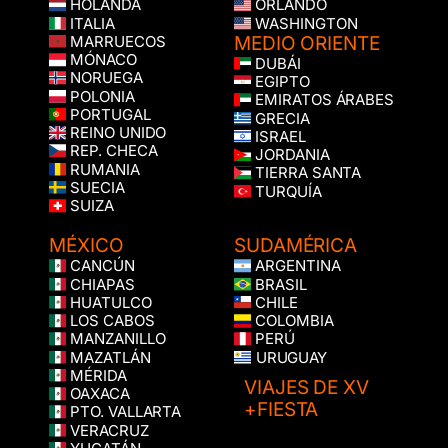
HOLANDA
ORLANDO
ITALIA
WASHINGTON
MEDIO ORIENTE
MARRUECOS
MÓNACO
DUBÁI
NORUEGA
EGIPTO
POLONIA
EMIRATOS ÁRABES
PORTUGAL
GRECIA
REINO UNIDO
ISRAEL
REP. CHECA
JORDANIA
RUMANIA
TIERRA SANTA
SUECIA
TURQUÍA
SUIZA
MÉXICO
SUDAMÉRICA
CANCÚN
ARGENTINA
CHIAPAS
BRASIL
HUATULCO
CHILE
LOS CABOS
COLOMBIA
MANZANILLO
PERÚ
MAZATLÁN
URUGUAY
MÉRIDA
VIAJES DE XV
OAXACA
+FIESTA
PTO. VALLARTA
VERACRUZ