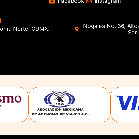
Facebook
instagram
O
Nogales No. 36, Alto
. Roma Norte, CDMX.
San 