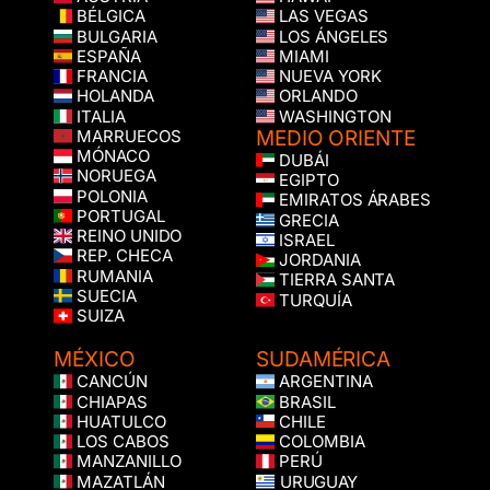
BÉLGICA
LAS VEGAS
BULGARIA
LOS ÁNGELES
ESPAÑA
MIAMI
FRANCIA
NUEVA YORK
HOLANDA
ORLANDO
ITALIA
WASHINGTON
MEDIO ORIENTE
MARRUECOS
MÓNACO
DUBÁI
NORUEGA
EGIPTO
POLONIA
EMIRATOS ÁRABES
PORTUGAL
GRECIA
REINO UNIDO
ISRAEL
REP. CHECA
JORDANIA
RUMANIA
TIERRA SANTA
SUECIA
TURQUÍA
SUIZA
MÉXICO
SUDAMÉRICA
CANCÚN
ARGENTINA
CHIAPAS
BRASIL
HUATULCO
CHILE
LOS CABOS
COLOMBIA
MANZANILLO
PERÚ
MAZATLÁN
URUGUAY