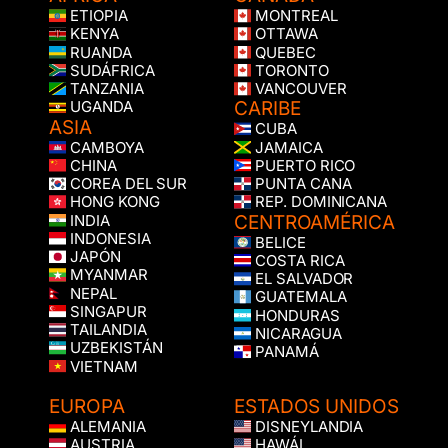
ETIOPIA
MONTREAL
KENYA
OTTAWA
RUANDA
QUEBEC
SUDÁFRICA
TORONTO
TANZANIA
VANCOUVER
CARIBE
UGANDA
ASIA
CUBA
CAMBOYA
JAMAICA
CHINA
PUERTO RICO
COREA DEL SUR
PUNTA CANA
HONG KONG
REP. DOMINICANA
CENTROAMÉRICA
INDIA
INDONESIA
BELICE
JAPÓN
COSTA RICA
MYANMAR
EL SALVADOR
NEPAL
GUATEMALA
SINGAPUR
HONDURAS
TAILANDIA
NICARAGUA
UZBEKISTÁN
PANAMÁ
VIETNAM
EUROPA
ESTADOS UNIDOS
ALEMANIA
DISNEYLANDIA
AUSTRIA
HAWÁI