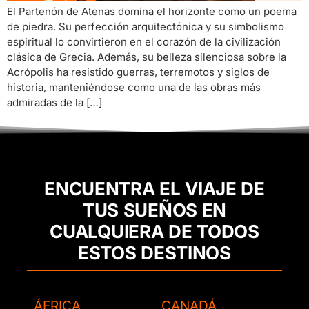
El Partenón de Atenas domina el horizonte como un poema
de piedra. Su perfección arquitectónica y su simbolismo
espiritual lo convirtieron en el corazón de la civilización
clásica de Grecia. Además, su belleza silenciosa sobre la
Acrópolis ha resistido guerras, terremotos y siglos de
historia, manteniéndose como una de las obras más
admiradas de la […]
ENCUENTRA EL VIAJE DE
TUS SUEÑOS EN
CUALQUIERA DE TODOS
ESTOS DESTINOS
ÁFRICA
CANADÁ