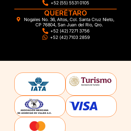
+52 (55) 5531 0105
QUERÉTARO
Nogales No. 36, Altos, Col. Santa Cruz Nieto,
CP 76804, San Juan del Rio, Qro.
+52 (42) 7271 3756
+52 (42) 7103 2859