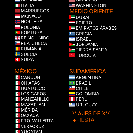
HOLANDA
ORLANDO
ITALIA
WASHINGTON
MEDIO ORIENTE
MARRUECOS
MÓNACO
DUBÁI
NORUEGA
EGIPTO
POLONIA
EMIRATOS ÁRABES
PORTUGAL
GRECIA
REINO UNIDO
ISRAEL
REP. CHECA
JORDANIA
RUMANIA
TIERRA SANTA
SUECIA
TURQUÍA
SUIZA
MÉXICO
SUDAMÉRICA
CANCÚN
ARGENTINA
CHIAPAS
BRASIL
HUATULCO
CHILE
LOS CABOS
COLOMBIA
MANZANILLO
PERÚ
MAZATLÁN
URUGUAY
MÉRIDA
VIAJES DE XV
OAXACA
+FIESTA
PTO. VALLARTA
VERACRUZ
YUCATÁN