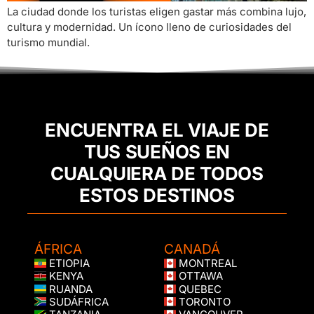
La ciudad donde los turistas eligen gastar más combina lujo,
cultura y modernidad. Un ícono lleno de curiosidades del
turismo mundial.
ENCUENTRA EL VIAJE DE
TUS SUEÑOS EN
CUALQUIERA DE TODOS
ESTOS DESTINOS
ÁFRICA
CANADÁ
ETIOPIA
MONTREAL
KENYA
OTTAWA
RUANDA
QUEBEC
SUDÁFRICA
TORONTO