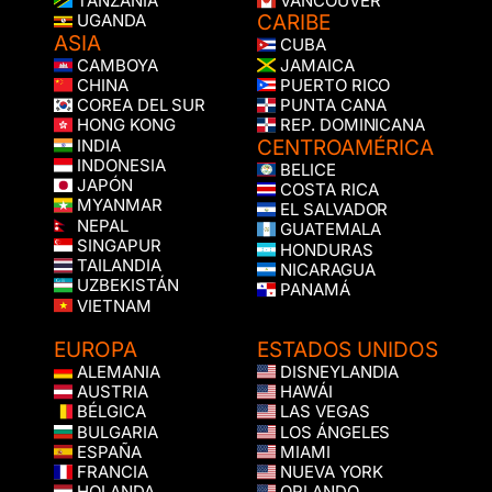
TANZANIA
VANCOUVER
CARIBE
UGANDA
ASIA
CUBA
CAMBOYA
JAMAICA
CHINA
PUERTO RICO
COREA DEL SUR
PUNTA CANA
HONG KONG
REP. DOMINICANA
CENTROAMÉRICA
INDIA
INDONESIA
BELICE
JAPÓN
COSTA RICA
MYANMAR
EL SALVADOR
NEPAL
GUATEMALA
SINGAPUR
HONDURAS
TAILANDIA
NICARAGUA
UZBEKISTÁN
PANAMÁ
VIETNAM
EUROPA
ESTADOS UNIDOS
ALEMANIA
DISNEYLANDIA
AUSTRIA
HAWÁI
BÉLGICA
LAS VEGAS
BULGARIA
LOS ÁNGELES
ESPAÑA
MIAMI
FRANCIA
NUEVA YORK