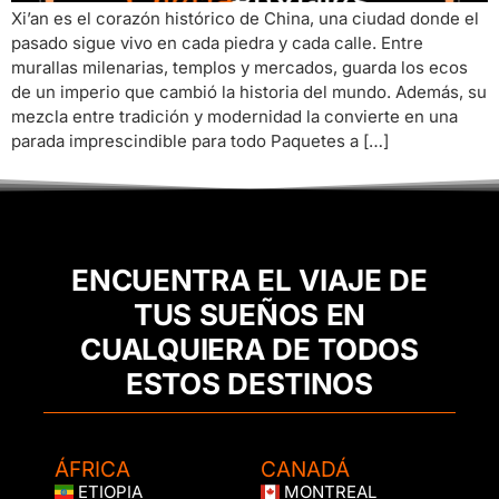
Xi’an es el corazón histórico de China, una ciudad donde el
pasado sigue vivo en cada piedra y cada calle. Entre
murallas milenarias, templos y mercados, guarda los ecos
de un imperio que cambió la historia del mundo. Además, su
mezcla entre tradición y modernidad la convierte en una
parada imprescindible para todo Paquetes a […]
ENCUENTRA EL VIAJE DE
TUS SUEÑOS EN
CUALQUIERA DE TODOS
ESTOS DESTINOS
ÁFRICA
CANADÁ
ETIOPIA
MONTREAL