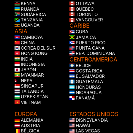
KENYA
OTTAWA
RUANDA
QUEBEC
SUDÁFRICA
TORONTO
TANZANIA
VANCOUVER
CARIBE
UGANDA
ASIA
CUBA
CAMBOYA
JAMAICA
CHINA
PUERTO RICO
COREA DEL SUR
PUNTA CANA
HONG KONG
REP. DOMINICANA
CENTROAMÉRICA
INDIA
INDONESIA
BELICE
JAPÓN
COSTA RICA
MYANMAR
EL SALVADOR
NEPAL
GUATEMALA
SINGAPUR
HONDURAS
TAILANDIA
NICARAGUA
UZBEKISTÁN
PANAMÁ
VIETNAM
EUROPA
ESTADOS UNIDOS
ALEMANIA
DISNEYLANDIA
AUSTRIA
HAWÁI
BÉLGICA
LAS VEGAS