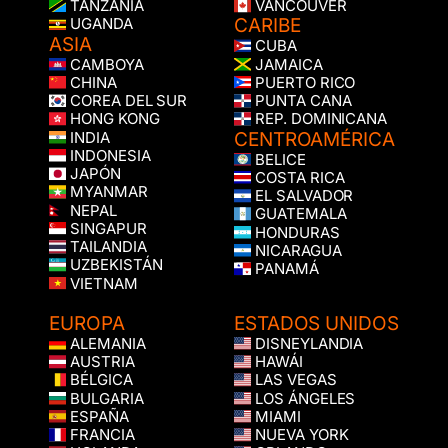
TANZANIA
VANCOUVER
CARIBE
UGANDA
ASIA
CUBA
CAMBOYA
JAMAICA
CHINA
PUERTO RICO
COREA DEL SUR
PUNTA CANA
HONG KONG
REP. DOMINICANA
CENTROAMÉRICA
INDIA
INDONESIA
BELICE
JAPÓN
COSTA RICA
MYANMAR
EL SALVADOR
NEPAL
GUATEMALA
SINGAPUR
HONDURAS
TAILANDIA
NICARAGUA
UZBEKISTÁN
PANAMÁ
VIETNAM
EUROPA
ESTADOS UNIDOS
ALEMANIA
DISNEYLANDIA
AUSTRIA
HAWÁI
BÉLGICA
LAS VEGAS
BULGARIA
LOS ÁNGELES
ESPAÑA
MIAMI
FRANCIA
NUEVA YORK