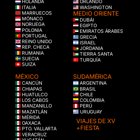
HOLANDA
ORLANDO
ITALIA
WASHINGTON
MEDIO ORIENTE
MARRUECOS
MÓNACO
DUBÁI
NORUEGA
EGIPTO
POLONIA
EMIRATOS ÁRABES
PORTUGAL
GRECIA
REINO UNIDO
ISRAEL
REP. CHECA
JORDANIA
RUMANIA
TIERRA SANTA
SUECIA
TURQUÍA
SUIZA
MÉXICO
SUDAMÉRICA
CANCÚN
ARGENTINA
CHIAPAS
BRASIL
HUATULCO
CHILE
LOS CABOS
COLOMBIA
MANZANILLO
PERÚ
MAZATLÁN
URUGUAY
MÉRIDA
VIAJES DE XV
OAXACA
+FIESTA
PTO. VALLARTA
VERACRUZ