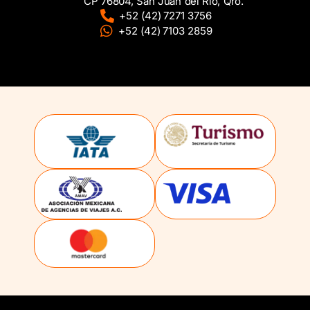
CP 76804, San Juan del Rio, Qro.
+52 (42) 7271 3756
+52 (42) 7103 2859