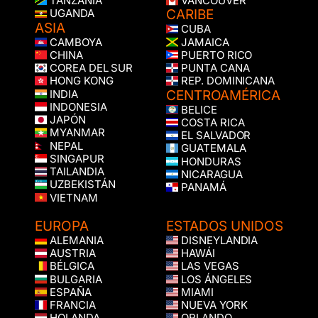
TANZANIA
VANCOUVER
CARIBE
UGANDA
ASIA
CUBA
CAMBOYA
JAMAICA
CHINA
PUERTO RICO
COREA DEL SUR
PUNTA CANA
HONG KONG
REP. DOMINICANA
CENTROAMÉRICA
INDIA
INDONESIA
BELICE
JAPÓN
COSTA RICA
MYANMAR
EL SALVADOR
NEPAL
GUATEMALA
SINGAPUR
HONDURAS
TAILANDIA
NICARAGUA
UZBEKISTÁN
PANAMÁ
VIETNAM
EUROPA
ESTADOS UNIDOS
ALEMANIA
DISNEYLANDIA
AUSTRIA
HAWÁI
BÉLGICA
LAS VEGAS
BULGARIA
LOS ÁNGELES
ESPAÑA
MIAMI
FRANCIA
NUEVA YORK