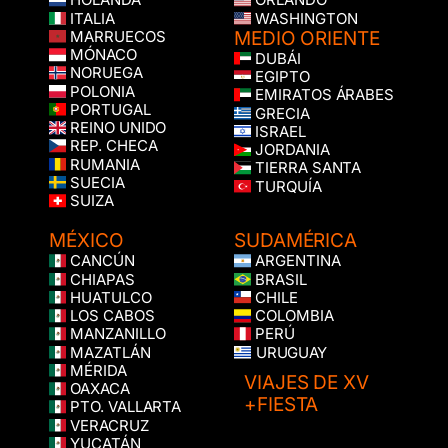
HOLANDA
ORLANDO
ITALIA
WASHINGTON
MEDIO ORIENTE
MARRUECOS
MÓNACO
DUBÁI
NORUEGA
EGIPTO
POLONIA
EMIRATOS ÁRABES
PORTUGAL
GRECIA
REINO UNIDO
ISRAEL
REP. CHECA
JORDANIA
RUMANIA
TIERRA SANTA
SUECIA
TURQUÍA
SUIZA
MÉXICO
SUDAMÉRICA
CANCÚN
ARGENTINA
CHIAPAS
BRASIL
HUATULCO
CHILE
LOS CABOS
COLOMBIA
MANZANILLO
PERÚ
MAZATLÁN
URUGUAY
MÉRIDA
VIAJES DE XV
OAXACA
+FIESTA
PTO. VALLARTA
VERACRUZ
YUCATÁN