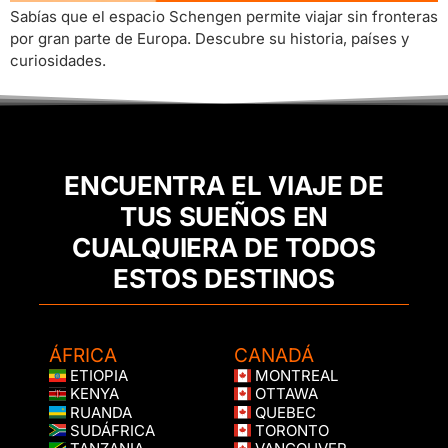
Sabías que el espacio Schengen permite viajar sin fronteras
por gran parte de Europa. Descubre su historia, países y
curiosidades.
ENCUENTRA EL VIAJE DE
TUS SUEÑOS EN
CUALQUIERA DE TODOS
ESTOS DESTINOS
ÁFRICA
CANADÁ
ETIOPIA
MONTREAL
KENYA
OTTAWA
RUANDA
QUEBEC
SUDÁFRICA
TORONTO