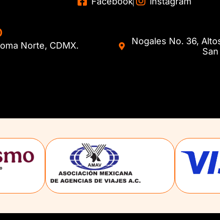
Facebook
instagram
O
Nogales No. 36, Alto
. Roma Norte, CDMX.
San 