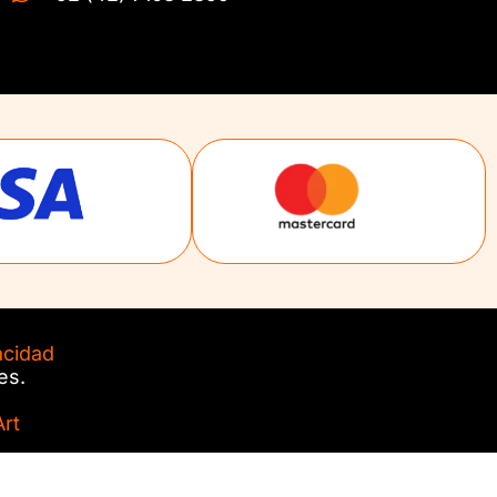
acidad
es.
rt