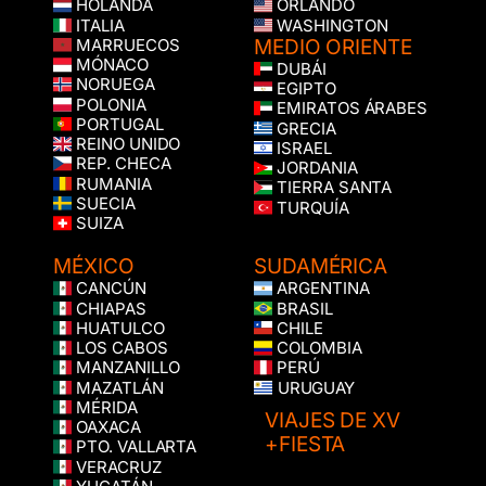
HOLANDA
ORLANDO
ITALIA
WASHINGTON
MEDIO ORIENTE
MARRUECOS
MÓNACO
DUBÁI
NORUEGA
EGIPTO
POLONIA
EMIRATOS ÁRABES
PORTUGAL
GRECIA
REINO UNIDO
ISRAEL
REP. CHECA
JORDANIA
RUMANIA
TIERRA SANTA
SUECIA
TURQUÍA
SUIZA
MÉXICO
SUDAMÉRICA
CANCÚN
ARGENTINA
CHIAPAS
BRASIL
HUATULCO
CHILE
LOS CABOS
COLOMBIA
MANZANILLO
PERÚ
MAZATLÁN
URUGUAY
MÉRIDA
VIAJES DE XV
OAXACA
+FIESTA
PTO. VALLARTA
VERACRUZ