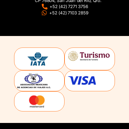
CP 76804, San Juan del Rio, Qro.
+52 (42) 7271 3756
+52 (42) 7103 2859