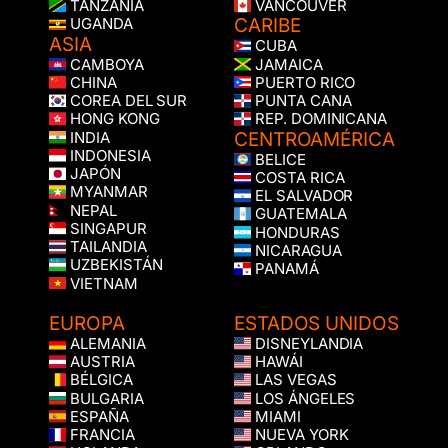
TANZANIA
VANCOUVER
CARIBE
UGANDA
ASIA
CUBA
CAMBOYA
JAMAICA
CHINA
PUERTO RICO
COREA DEL SUR
PUNTA CANA
HONG KONG
REP. DOMINICANA
CENTROAMÉRICA
INDIA
INDONESIA
BELICE
JAPÓN
COSTA RICA
MYANMAR
EL SALVADOR
NEPAL
GUATEMALA
SINGAPUR
HONDURAS
TAILANDIA
NICARAGUA
UZBEKISTÁN
PANAMÁ
VIETNAM
EUROPA
ESTADOS UNIDOS
ALEMANIA
DISNEYLANDIA
AUSTRIA
HAWÁI
BÉLGICA
LAS VEGAS
BULGARIA
LOS ÁNGELES
ESPAÑA
MIAMI
FRANCIA
NUEVA YORK