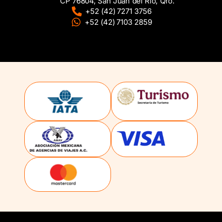
CP 76804, San Juan del Rio, Qro.
+52 (42) 7271 3756
+52 (42) 7103 2859