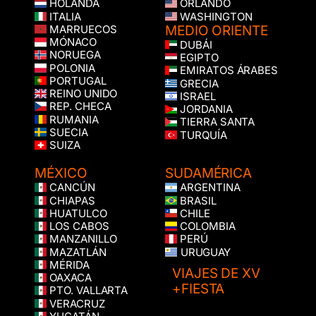
HOLANDA
ORLANDO
ITALIA
WASHINGTON
MEDIO ORIENTE
MARRUECOS
MÓNACO
DUBÁI
NORUEGA
EGIPTO
POLONIA
EMIRATOS ÁRABES
PORTUGAL
GRECIA
REINO UNIDO
ISRAEL
REP. CHECA
JORDANIA
RUMANIA
TIERRA SANTA
SUECIA
TURQUÍA
SUIZA
MÉXICO
SUDAMÉRICA
CANCÚN
ARGENTINA
CHIAPAS
BRASIL
HUATULCO
CHILE
LOS CABOS
COLOMBIA
MANZANILLO
PERÚ
MAZATLÁN
URUGUAY
MÉRIDA
VIAJES DE XV
OAXACA
+FIESTA
PTO. VALLARTA
VERACRUZ