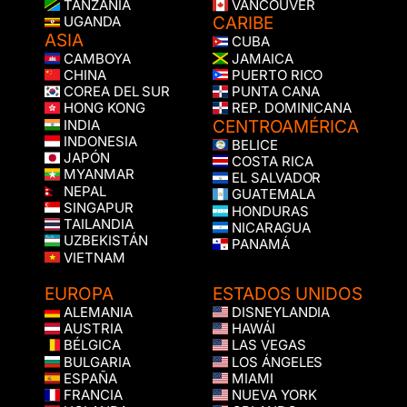
TANZANIA
VANCOUVER
CARIBE
UGANDA
ASIA
CUBA
CAMBOYA
JAMAICA
CHINA
PUERTO RICO
COREA DEL SUR
PUNTA CANA
HONG KONG
REP. DOMINICANA
CENTROAMÉRICA
INDIA
INDONESIA
BELICE
JAPÓN
COSTA RICA
MYANMAR
EL SALVADOR
NEPAL
GUATEMALA
SINGAPUR
HONDURAS
TAILANDIA
NICARAGUA
UZBEKISTÁN
PANAMÁ
VIETNAM
EUROPA
ESTADOS UNIDOS
ALEMANIA
DISNEYLANDIA
AUSTRIA
HAWÁI
BÉLGICA
LAS VEGAS
BULGARIA
LOS ÁNGELES
ESPAÑA
MIAMI
FRANCIA
NUEVA YORK