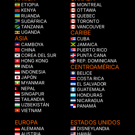
ETIOPIA
MONTREAL
KENYA
OTTAWA
RUANDA
QUEBEC
SUDÁFRICA
TORONTO
TANZANIA
VANCOUVER
CARIBE
UGANDA
ASIA
CUBA
CAMBOYA
JAMAICA
CHINA
PUERTO RICO
COREA DEL SUR
PUNTA CANA
HONG KONG
REP. DOMINICANA
CENTROAMÉRICA
INDIA
INDONESIA
BELICE
JAPÓN
COSTA RICA
MYANMAR
EL SALVADOR
NEPAL
GUATEMALA
SINGAPUR
HONDURAS
TAILANDIA
NICARAGUA
UZBEKISTÁN
PANAMÁ
VIETNAM
EUROPA
ESTADOS UNIDOS
ALEMANIA
DISNEYLANDIA
AUSTRIA
HAWÁI