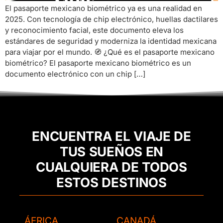
El pasaporte mexicano biométrico ya es una realidad en
2025. Con tecnología de chip electrónico, huellas dactilares
y reconocimiento facial, este documento eleva los
estándares de seguridad y moderniza la identidad mexicana
para viajar por el mundo. 🧭 ¿Qué es el pasaporte mexicano
biométrico? El pasaporte mexicano biométrico es un
documento electrónico con un chip […]
ENCUENTRA EL VIAJE DE
TUS SUEÑOS EN
CUALQUIERA DE TODOS
ESTOS DESTINOS
ÁFRICA
CANADÁ