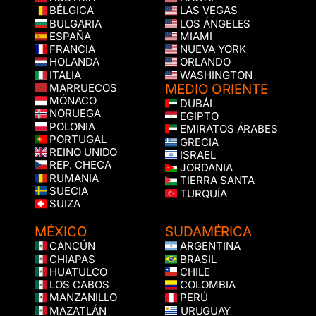
BÉLGICA
LAS VEGAS
BULGARIA
LOS ÁNGELES
ESPAÑA
MIAMI
FRANCIA
NUEVA YORK
HOLANDA
ORLANDO
ITALIA
WASHINGTON
MEDIO ORIENTE
MARRUECOS
MÓNACO
DUBÁI
NORUEGA
EGIPTO
POLONIA
EMIRATOS ÁRABES
PORTUGAL
GRECIA
REINO UNIDO
ISRAEL
REP. CHECA
JORDANIA
RUMANIA
TIERRA SANTA
SUECIA
TURQUÍA
SUIZA
MÉXICO
SUDAMÉRICA
CANCÚN
ARGENTINA
CHIAPAS
BRASIL
HUATULCO
CHILE
LOS CABOS
COLOMBIA
MANZANILLO
PERÚ
MAZATLÁN
URUGUAY