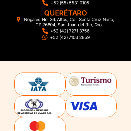
+52 (55) 5531 0105
QUERÉTARO
Nogales No. 36, Altos, Col. Santa Cruz Nieto,
CP 76804, San Juan del Rio, Qro.
+52 (42) 7271 3756
+52 (42) 7103 2859