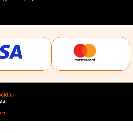
acidad
es.
rt