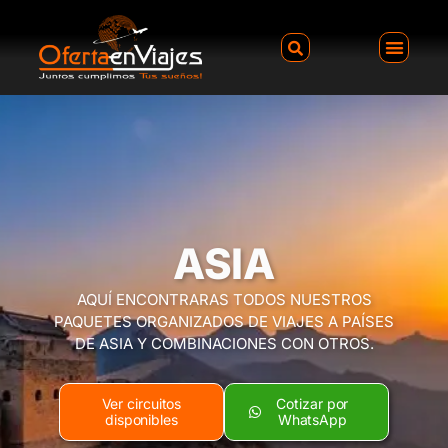
ASIA
AQUÍ ENCONTRARAS TODOS NUESTROS
PAQUETES ORGANIZADOS DE VIAJES A PAÍSES
DE ASIA Y COMBINACIONES CON OTROS.
Ver circuitos
Cotizar por
disponibles
WhatsApp