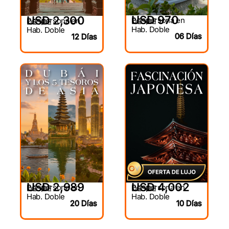
USD 970
USD 2,300
Por persona en
Por persona en
DESDE
DESDE
Hab. Doble
Hab. Doble
06 Días
12 Días
USD 2,989
USD 4,002
Por persona en
Por persona en
DESDE
DESDE
Hab. Doble
Hab. Doble
20 Días
10 Días