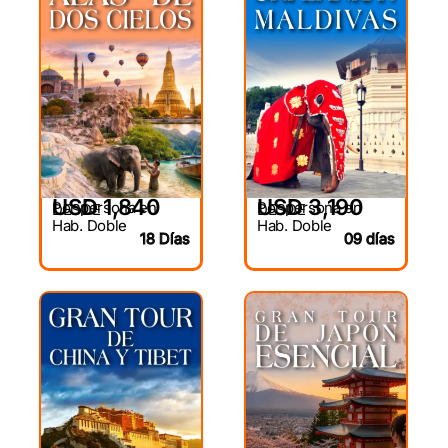
USD 1,840
USD 3,190
Por persona en
Por persona en
DESDE
DESDE
Hab. Doble
Hab. Doble
18 Días
09 días