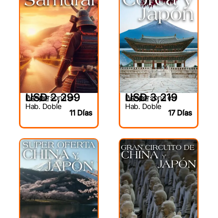
USD 2,299
USD 3,219
Por persona en
Por persona en
DESDE
DESDE
Hab. Doble
Hab. Doble
11 Días
17 Días