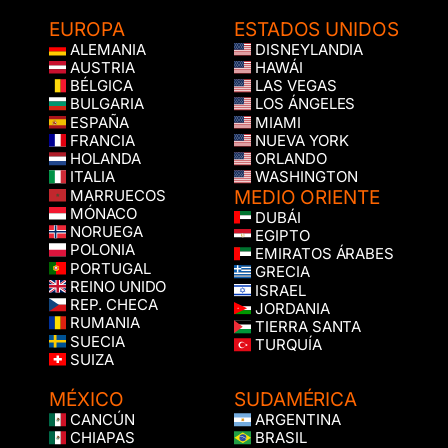
EUROPA
ESTADOS UNIDOS
ALEMANIA
DISNEYLANDIA
AUSTRIA
HAWÁI
BÉLGICA
LAS VEGAS
BULGARIA
LOS ÁNGELES
ESPAÑA
MIAMI
FRANCIA
NUEVA YORK
HOLANDA
ORLANDO
ITALIA
WASHINGTON
MEDIO ORIENTE
MARRUECOS
MÓNACO
DUBÁI
NORUEGA
EGIPTO
POLONIA
EMIRATOS ÁRABES
PORTUGAL
GRECIA
REINO UNIDO
ISRAEL
REP. CHECA
JORDANIA
RUMANIA
TIERRA SANTA
SUECIA
TURQUÍA
SUIZA
MÉXICO
SUDAMÉRICA
CANCÚN
ARGENTINA
CHIAPAS
BRASIL