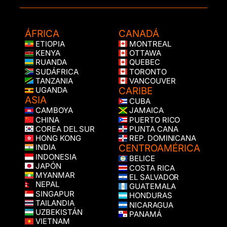
ÁFRICA
CANADÁ
ETIOPIA
MONTREAL
KENYA
OTTAWA
RUANDA
QUEBEC
SUDÁFRICA
TORONTO
TANZANIA
VANCOUVER
CARIBE
UGANDA
ASIA
CUBA
CAMBOYA
JAMAICA
CHINA
PUERTO RICO
COREA DEL SUR
PUNTA CANA
HONG KONG
REP. DOMINICANA
CENTROAMÉRICA
INDIA
INDONESIA
BELICE
JAPÓN
COSTA RICA
MYANMAR
EL SALVADOR
NEPAL
GUATEMALA
SINGAPUR
HONDURAS
TAILANDIA
NICARAGUA
UZBEKISTÁN
PANAMÁ
VIETNAM