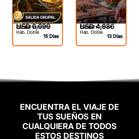
USD 6,699
USD 4,886
Por persona en
Por persona en
DESDE
DESDE
Hab. Doble
Hab. Doble
15 Días
13 Días
ENCUENTRA EL VIAJE DE
TUS SUEÑOS EN
CUALQUIERA DE TODOS
ESTOS DESTINOS