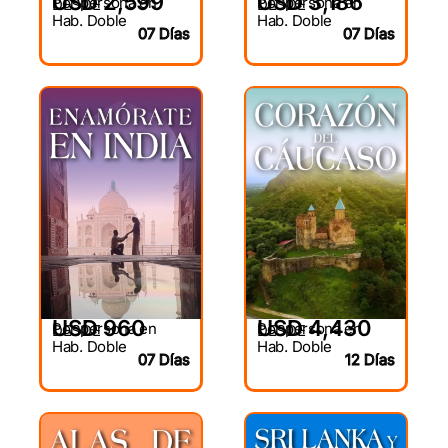
USD 2,599
USD 3,186
Por persona en
Por persona en
DESDE
DESDE
Hab. Doble
Hab. Doble
07 Días
07 Días
USD 960
USD 4,430
Por persona en
Por persona en
DESDE
DESDE
Hab. Doble
Hab. Doble
07 Días
12 Días