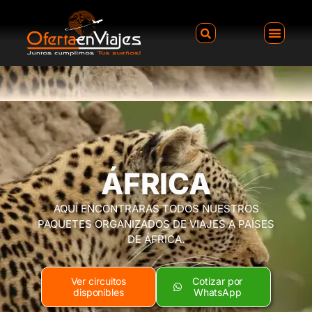
ÁFRICA
AQUÍ ENCONTRARAS TODOS NUESTROS
PAQUETES ORGANIZADOS DE VIAJES A PAÍSES
DE ÁFRICA.
Ver circuitos
Cotizar por
disponibles
WhatsApp