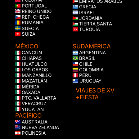
POLONIA
EMIRATOS ÁRABES
PORTUGAL
GRECIA
REINO UNIDO
ISRAEL
REP. CHECA
JORDANIA
RUMANIA
TIERRA SANTA
SUECIA
TURQUÍA
SUIZA
MÉXICO
SUDAMÉRICA
CANCÚN
ARGENTINA
CHIAPAS
BRASIL
HUATULCO
CHILE
LOS CABOS
COLOMBIA
MANZANILLO
PERÚ
MAZATLÁN
URUGUAY
MÉRIDA
VIAJES DE XV
OAXACA
+FIESTA
PTO. VALLARTA
VERACRUZ
YUCATÁN
PACÍFICO
AUSTRALIA
NUEVA ZELANDA
POLINESIA