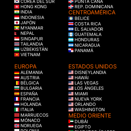
COREA DEL SUR
PUNTA CANA
HONG KONG
REP. DOMINICANA
CENTROAMÉRICA
INDIA
INDONESIA
BELICE
JAPÓN
COSTA RICA
MYANMAR
EL SALVADOR
NEPAL
GUATEMALA
SINGAPUR
HONDURAS
TAILANDIA
NICARAGUA
UZBEKISTÁN
PANAMÁ
VIETNAM
EUROPA
ESTADOS UNIDOS
ALEMANIA
DISNEYLANDIA
AUSTRIA
HAWÁI
BÉLGICA
LAS VEGAS
BULGARIA
LOS ÁNGELES
ESPAÑA
MIAMI
FRANCIA
NUEVA YORK
HOLANDA
ORLANDO
ITALIA
WASHINGTON
MEDIO ORIENTE
MARRUECOS
MÓNACO
DUBÁI
NORUEGA
EGIPTO