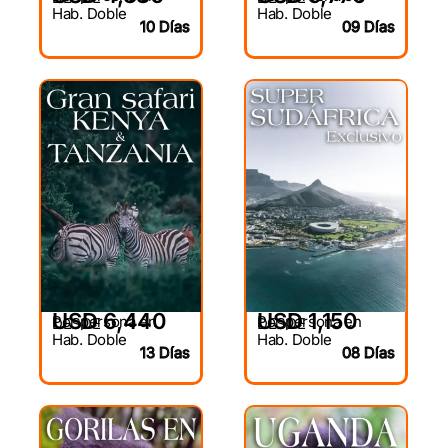
Hab. Doble
Hab. Doble
10 Días
09 Días
USD 6,440
USD 1,150
Por persona en
Por persona en
DESDE
DESDE
Hab. Doble
Hab. Doble
13 Días
08 Días