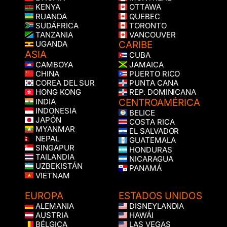
KENYA
OTTAWA
RUANDA
QUEBEC
SUDÁFRICA
TORONTO
TANZANIA
VANCOUVER
CARIBE
UGANDA
ASIA
CUBA
CAMBOYA
JAMAICA
CHINA
PUERTO RICO
COREA DEL SUR
PUNTA CANA
HONG KONG
REP. DOMINICANA
CENTROAMÉRICA
INDIA
INDONESIA
BELICE
JAPÓN
COSTA RICA
MYANMAR
EL SALVADOR
NEPAL
GUATEMALA
SINGAPUR
HONDURAS
TAILANDIA
NICARAGUA
UZBEKISTÁN
PANAMÁ
VIETNAM
EUROPA
ESTADOS UNIDOS
ALEMANIA
DISNEYLANDIA
AUSTRIA
HAWÁI
BÉLGICA
LAS VEGAS