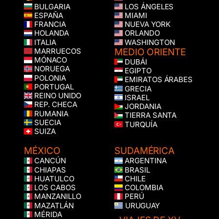
BULGARIA
LOS ÁNGELES
ESPAÑA
MIAMI
FRANCIA
NUEVA YORK
HOLANDA
ORLANDO
ITALIA
WASHINGTON
MEDIO ORIENTE
MARRUECOS
MÓNACO
DUBÁI
NORUEGA
EGIPTO
POLONIA
EMIRATOS ÁRABES
PORTUGAL
GRECIA
REINO UNIDO
ISRAEL
REP. CHECA
JORDANIA
RUMANIA
TIERRA SANTA
SUECIA
TURQUÍA
SUIZA
MÉXICO
SUDAMÉRICA
CANCÚN
ARGENTINA
CHIAPAS
BRASIL
HUATULCO
CHILE
LOS CABOS
COLOMBIA
MANZANILLO
PERÚ
MAZATLÁN
URUGUAY
MÉRIDA