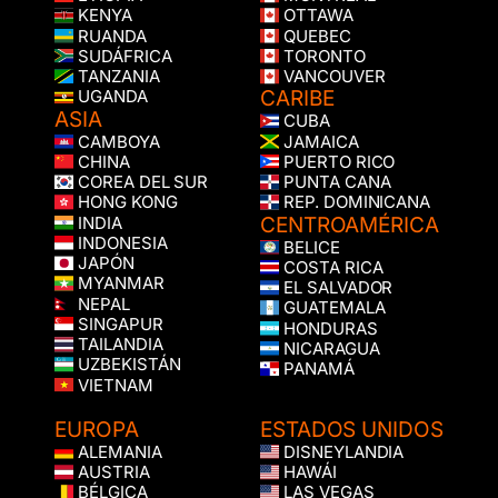
KENYA
OTTAWA
RUANDA
QUEBEC
SUDÁFRICA
TORONTO
TANZANIA
VANCOUVER
CARIBE
UGANDA
ASIA
CUBA
CAMBOYA
JAMAICA
CHINA
PUERTO RICO
COREA DEL SUR
PUNTA CANA
HONG KONG
REP. DOMINICANA
CENTROAMÉRICA
INDIA
INDONESIA
BELICE
JAPÓN
COSTA RICA
MYANMAR
EL SALVADOR
NEPAL
GUATEMALA
SINGAPUR
HONDURAS
TAILANDIA
NICARAGUA
UZBEKISTÁN
PANAMÁ
VIETNAM
EUROPA
ESTADOS UNIDOS
ALEMANIA
DISNEYLANDIA
AUSTRIA
HAWÁI
BÉLGICA
LAS VEGAS