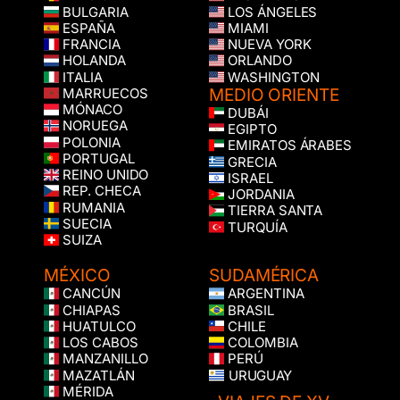
BULGARIA
LOS ÁNGELES
ESPAÑA
MIAMI
FRANCIA
NUEVA YORK
HOLANDA
ORLANDO
ITALIA
WASHINGTON
MEDIO ORIENTE
MARRUECOS
MÓNACO
DUBÁI
NORUEGA
EGIPTO
POLONIA
EMIRATOS ÁRABES
PORTUGAL
GRECIA
REINO UNIDO
ISRAEL
REP. CHECA
JORDANIA
RUMANIA
TIERRA SANTA
SUECIA
TURQUÍA
SUIZA
MÉXICO
SUDAMÉRICA
CANCÚN
ARGENTINA
CHIAPAS
BRASIL
HUATULCO
CHILE
LOS CABOS
COLOMBIA
MANZANILLO
PERÚ
MAZATLÁN
URUGUAY
MÉRIDA