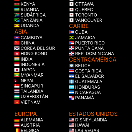
KENYA
OTTAWA
RUANDA
QUEBEC
SUDÁFRICA
TORONTO
TANZANIA
VANCOUVER
CARIBE
UGANDA
ASIA
CUBA
CAMBOYA
JAMAICA
CHINA
PUERTO RICO
COREA DEL SUR
PUNTA CANA
HONG KONG
REP. DOMINICANA
CENTROAMÉRICA
INDIA
INDONESIA
BELICE
JAPÓN
COSTA RICA
MYANMAR
EL SALVADOR
NEPAL
GUATEMALA
SINGAPUR
HONDURAS
TAILANDIA
NICARAGUA
UZBEKISTÁN
PANAMÁ
VIETNAM
EUROPA
ESTADOS UNIDOS
ALEMANIA
DISNEYLANDIA
AUSTRIA
HAWÁI
BÉLGICA
LAS VEGAS