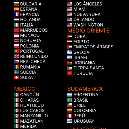
BULGARIA
LOS ÁNGELES
ESPAÑA
MIAMI
FRANCIA
NUEVA YORK
HOLANDA
ORLANDO
ITALIA
WASHINGTON
MEDIO ORIENTE
MARRUECOS
MÓNACO
DUBÁI
NORUEGA
EGIPTO
POLONIA
EMIRATOS ÁRABES
PORTUGAL
GRECIA
REINO UNIDO
ISRAEL
REP. CHECA
JORDANIA
RUMANIA
TIERRA SANTA
SUECIA
TURQUÍA
SUIZA
MÉXICO
SUDAMÉRICA
CANCÚN
ARGENTINA
CHIAPAS
BRASIL
HUATULCO
CHILE
LOS CABOS
COLOMBIA
MANZANILLO
PERÚ
MAZATLÁN
URUGUAY
MÉRIDA