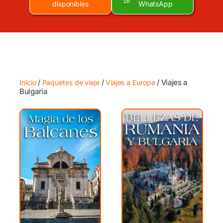
disponibles
WhatsApp
/
/
/ Viajes a
Inicio
Paquetes de viaje
Viajes a Europa
Bulgaria