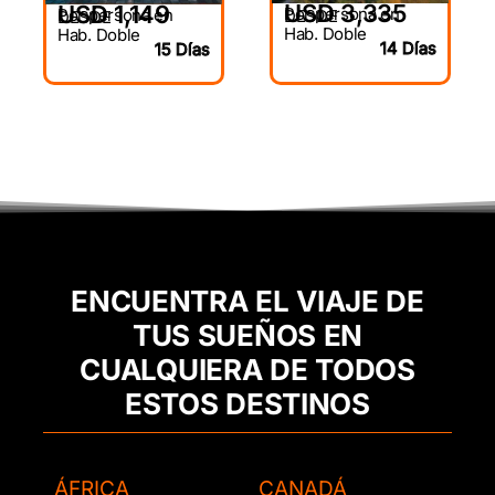
USD 3,335
USD 1,149
Por persona en
Por persona en
DESDE
DESDE
Hab. Doble
Hab. Doble
14 Días
15 Días
ENCUENTRA EL VIAJE DE
TUS SUEÑOS EN
CUALQUIERA DE TODOS
ESTOS DESTINOS
ÁFRICA
CANADÁ