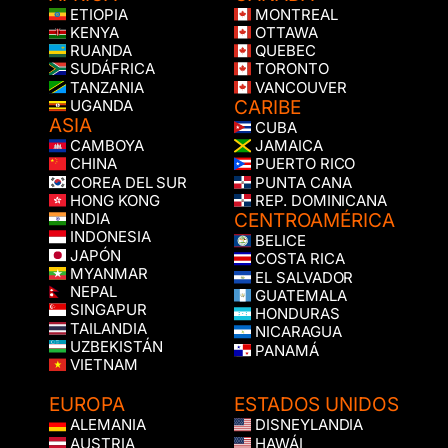
ETIOPIA
MONTREAL
KENYA
OTTAWA
RUANDA
QUEBEC
SUDÁFRICA
TORONTO
TANZANIA
VANCOUVER
CARIBE
UGANDA
ASIA
CUBA
CAMBOYA
JAMAICA
CHINA
PUERTO RICO
COREA DEL SUR
PUNTA CANA
HONG KONG
REP. DOMINICANA
CENTROAMÉRICA
INDIA
INDONESIA
BELICE
JAPÓN
COSTA RICA
MYANMAR
EL SALVADOR
NEPAL
GUATEMALA
SINGAPUR
HONDURAS
TAILANDIA
NICARAGUA
UZBEKISTÁN
PANAMÁ
VIETNAM
EUROPA
ESTADOS UNIDOS
ALEMANIA
DISNEYLANDIA
AUSTRIA
HAWÁI