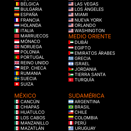
BÉLGICA
LAS VEGAS
BULGARIA
LOS ÁNGELES
ESPAÑA
MIAMI
FRANCIA
NUEVA YORK
HOLANDA
ORLANDO
ITALIA
WASHINGTON
MEDIO ORIENTE
MARRUECOS
MÓNACO
DUBÁI
NORUEGA
EGIPTO
POLONIA
EMIRATOS ÁRABES
PORTUGAL
GRECIA
REINO UNIDO
ISRAEL
REP. CHECA
JORDANIA
RUMANIA
TIERRA SANTA
SUECIA
TURQUÍA
SUIZA
MÉXICO
SUDAMÉRICA
CANCÚN
ARGENTINA
CHIAPAS
BRASIL
HUATULCO
CHILE
LOS CABOS
COLOMBIA
MANZANILLO
PERÚ
MAZATLÁN
URUGUAY