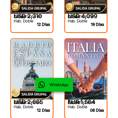
USD 2,310
USD 4,099
Por persona en
Por persona en
DESDE
DESDE
Hab. Doble
Hab. Doble
12 Días
19 Días
WhatsApp
USD 2,665
EUR 1,564
Por persona en
Por persona en
DESDE
DESDE
Hab. Doble
Hab. Doble
12 Días
08 Días