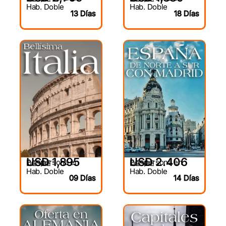
Hab. Doble
Hab. Doble
13 Días
18 Días
USD 1,895
USD 2.406
Por persona en
Por persona en
DESDE
DESDE
Hab. Doble
Hab. Doble
09 Días
14 Días