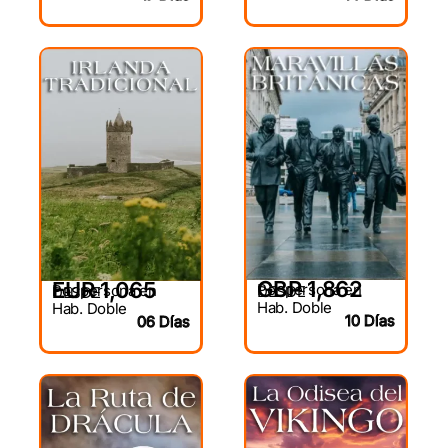
GBP 1,862
EUR 1,065
Por persona en
Por persona en
DESDE
DESDE
Hab. Doble
Hab. Doble
10 Días
06 Días