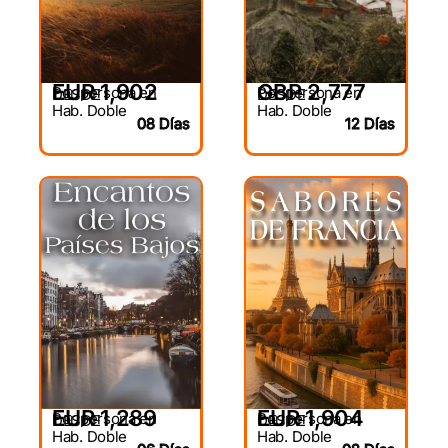
GBP 2,777
EUR 1,902
Por persona en
Por persona en
DESDE
DESDE
Hab. Doble
Hab. Doble
12 Días
08 Días
EUR 1,289
EUR 1,904
Por persona en
Por persona en
DESDE
DESDE
Hab. Doble
Hab. Doble