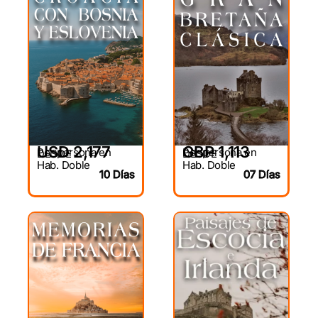
USD 2,177
GBP 1,113
Por persona en
Por persona en
DESDE
DESDE
Hab. Doble
Hab. Doble
10 Días
07 Días