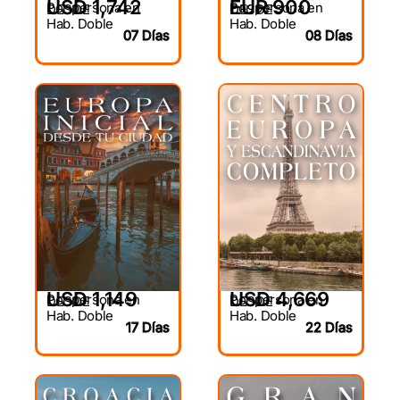
USD 1,742
EUR 900
Por persona en
Por persona en
DESDE
DESDE
Hab. Doble
Hab. Doble
07 Días
08 Días
USD 4,669
USD 1,149
Por persona en
Por persona en
DESDE
DESDE
Hab. Doble
Hab. Doble
22 Días
17 Días