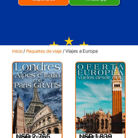
/
/ Viajes a Europa
Inicio
Paquetes de viaje
USD 2,765
USD 1,839
Por persona en
Por persona en
DESDE
DESDE