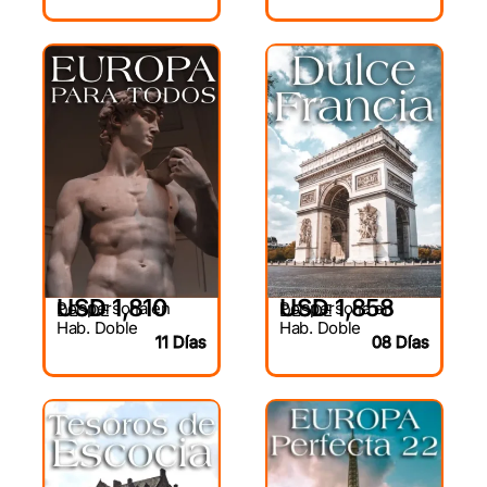
USD 1,810
USD 1,858
Por persona en
Por persona en
DESDE
DESDE
Hab. Doble
Hab. Doble
11 Días
08 Días