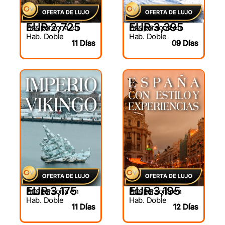
EUR 2,725
EUR 3,395
Por persona en
Por persona en
DESDE
DESDE
Hab. Doble
Hab. Doble
11 Días
09 Días
EUR 3,175
EUR 3,195
Por persona en
Por persona en
DESDE
DESDE
Hab. Doble
Hab. Doble
11 Días
12 Días