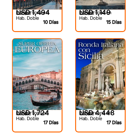
USD 1,494
USD 1,149
Por persona en
Por persona en
DESDE
DESDE
Hab. Doble
Hab. Doble
10 Días
15 Días
USD 1,724
USD 4,448
Por persona en
Por persona en
DESDE
DESDE
Hab. Doble
Hab. Doble
17 Días
17 Días