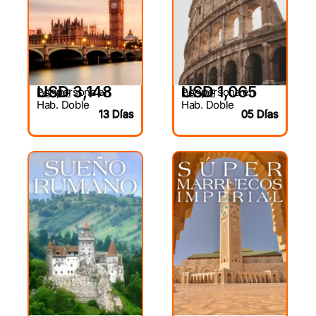
USD 3,148
USD 1,065
Por persona en
Por persona en
DESDE
DESDE
Hab. Doble
Hab. Doble
13 Días
05 Días