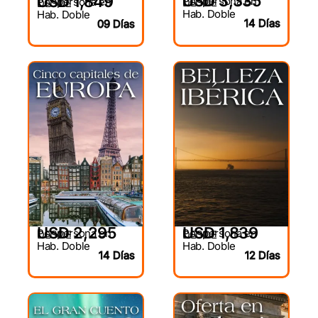
USD 3,335
USD 1,849
Por persona en
Por persona en
DESDE
DESDE
Hab. Doble
Hab. Doble
14 Días
09 Días
USD 2,295
USD 1,839
Por persona en
Por persona en
DESDE
DESDE
Hab. Doble
Hab. Doble
14 Días
12 Días