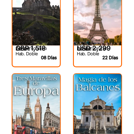
USD 2,299
GBP 1,518
Por persona en
Por persona en
DESDE
DESDE
Hab. Doble
Hab. Doble
22 Días
08 Días