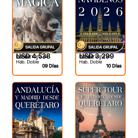
USD 4,538
USD 3,299
Por persona en
Por persona en
DESDE
DESDE
Hab. Doble
Hab. Doble
09 Días
10 Días