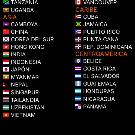
TANZANIA
VANCOUVER
CARIBE
UGANDA
ASIA
CUBA
CAMBOYA
JAMAICA
CHINA
PUERTO RICO
COREA DEL SUR
PUNTA CANA
HONG KONG
REP. DOMINICANA
CENTROAMÉRICA
INDIA
BELICE
INDONESIA
COSTA RICA
JAPÓN
EL SALVADOR
MYANMAR
GUATEMALA
NEPAL
HONDURAS
SINGAPUR
NICARAGUA
TAILANDIA
PANAMÁ
UZBEKISTÁN
VIETNAM