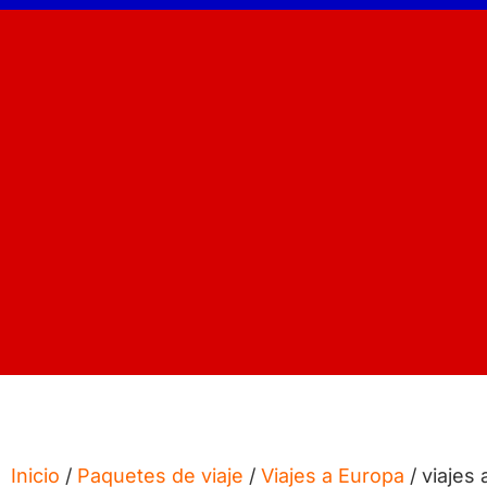
Inicio
/
Paquetes de viaje
/
Viajes a Europa
/ viajes 