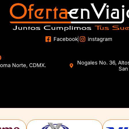
Facebook
instagram
O
Nogales No. 36, Alto
. Roma Norte, CDMX.
San 