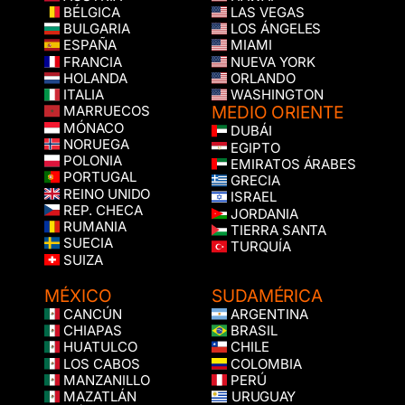
BÉLGICA
LAS VEGAS
BULGARIA
LOS ÁNGELES
ESPAÑA
MIAMI
FRANCIA
NUEVA YORK
HOLANDA
ORLANDO
ITALIA
WASHINGTON
MEDIO ORIENTE
MARRUECOS
MÓNACO
DUBÁI
NORUEGA
EGIPTO
POLONIA
EMIRATOS ÁRABES
PORTUGAL
GRECIA
REINO UNIDO
ISRAEL
REP. CHECA
JORDANIA
RUMANIA
TIERRA SANTA
SUECIA
TURQUÍA
SUIZA
MÉXICO
SUDAMÉRICA
CANCÚN
ARGENTINA
CHIAPAS
BRASIL
HUATULCO
CHILE
LOS CABOS
COLOMBIA
MANZANILLO
PERÚ
MAZATLÁN
URUGUAY