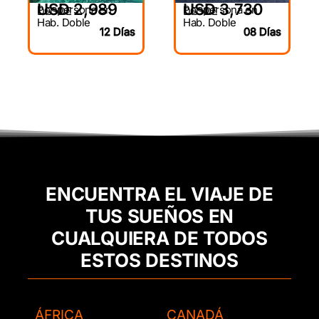
USD 2,989
USD 3,730
Por persona en
Por persona en
DESDE
DESDE
Hab. Doble
Hab. Doble
12 Días
08 Días
ENCUENTRA EL VIAJE DE
TUS SUEÑOS EN
CUALQUIERA DE TODOS
ESTOS DESTINOS
ÁFRICA
CANADÁ