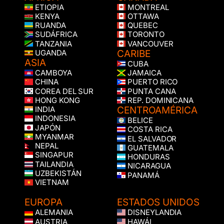
ETIOPIA
MONTREAL
KENYA
OTTAWA
RUANDA
QUEBEC
SUDÁFRICA
TORONTO
TANZANIA
VANCOUVER
CARIBE
UGANDA
ASIA
CUBA
CAMBOYA
JAMAICA
CHINA
PUERTO RICO
COREA DEL SUR
PUNTA CANA
HONG KONG
REP. DOMINICANA
CENTROAMÉRICA
INDIA
INDONESIA
BELICE
JAPÓN
COSTA RICA
MYANMAR
EL SALVADOR
NEPAL
GUATEMALA
SINGAPUR
HONDURAS
TAILANDIA
NICARAGUA
UZBEKISTÁN
PANAMÁ
VIETNAM
EUROPA
ESTADOS UNIDOS
ALEMANIA
DISNEYLANDIA
AUSTRIA
HAWÁI