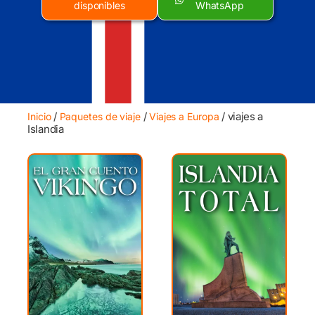
disponibles
WhatsApp
/
/
/ viajes a
Inicio
Paquetes de viaje
Viajes a Europa
Islandia